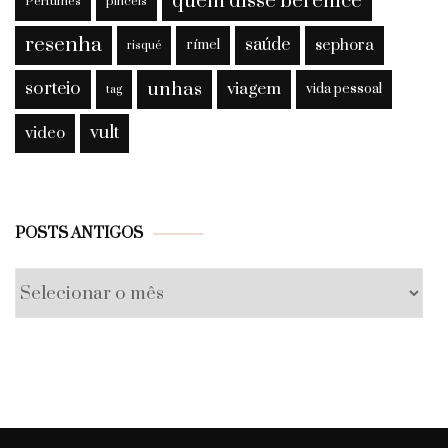
quem disse berenice
Perfumes
pincéis
resenha
saúde
sephora
rímel
risqué
sorteio
unhas
viagem
vida pessoal
tag
vult
video
Posts
POSTS ANTIGOS
antigos