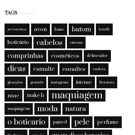
TAGS
batom
avon
base
acessorios
benefit
cabelos
boticário
cinema
comprinhas
cosméticos
delineador
dicas
esmalte
esmaltes
eudora
intense
instagram
glossybox
granado
literatura
maquiagem
mac
make b
moda
natura
maquiagens
o boticario
pele
perfume
panvel