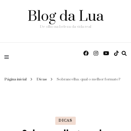
Blog da Lua
De olho na beleza da vida real
Página inicial
Dicas
Sobrancelha: qual o melhor formato?
DICAS