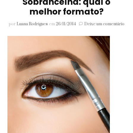
Sobrancelha: qual o
melhor formato?
em
por
Luana Rodrigues
em
26/11/2014
Deixe um comentário
Sobr
qual
o
mel
for