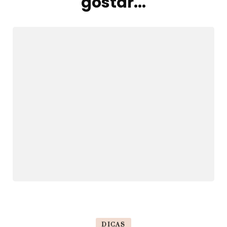
gostar...
post
DICAS