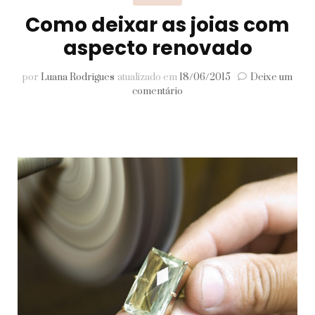
Como deixar as joias com
aspecto renovado
por
Luana Rodrigues
atualizado em
18/06/2015
Deixe um
em
comentário
Como
deixar
as
joias
com
aspecto
renovado