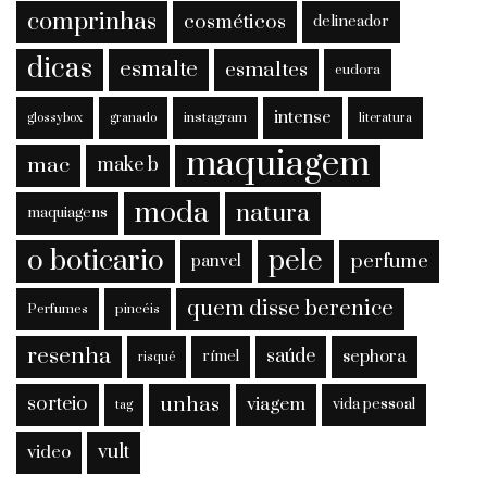
comprinhas
cosméticos
delineador
dicas
esmalte
esmaltes
eudora
intense
instagram
glossybox
granado
literatura
maquiagem
mac
make b
moda
natura
maquiagens
o boticario
pele
perfume
panvel
quem disse berenice
Perfumes
pincéis
resenha
saúde
sephora
rímel
risqué
sorteio
unhas
viagem
vida pessoal
tag
vult
video