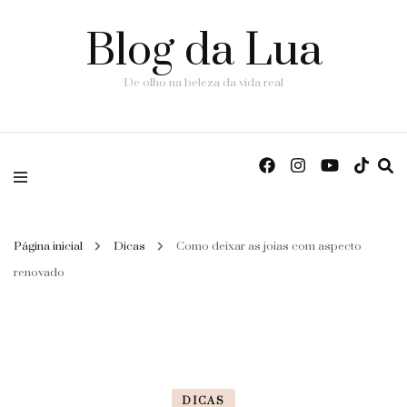
Blog da Lua
De olho na beleza da vida real
Página inicial
Dicas
Como deixar as joias com aspecto
renovado
DICAS