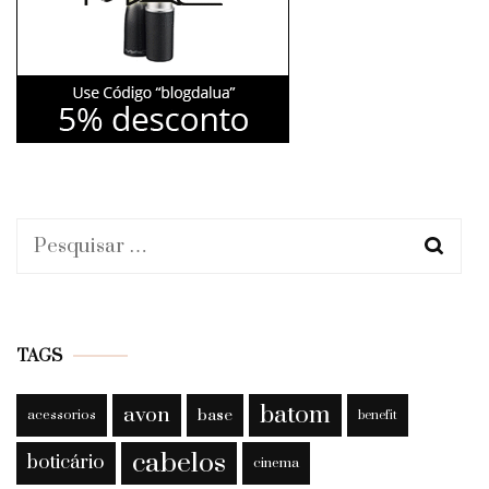
Pesquisar
por:
TAGS
batom
avon
base
acessorios
benefit
cabelos
boticário
cinema