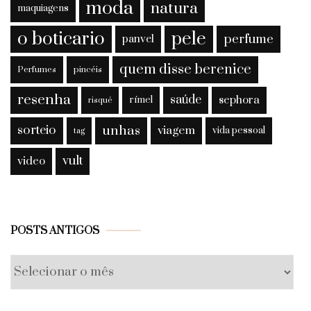
moda
natura
maquiagens
o boticario
pele
perfume
panvel
quem disse berenice
Perfumes
pincéis
resenha
saúde
sephora
rímel
risqué
sorteio
unhas
viagem
vida pessoal
tag
vult
video
Posts
POSTS ANTIGOS
antigos