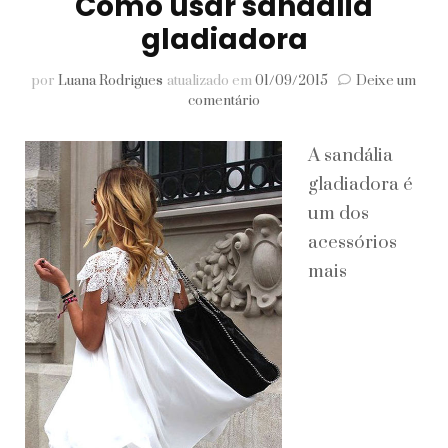
Como usar sandália
gladiadora
por
Luana Rodrigues
atualizado em
01/09/2015
Deixe um
em
comentário
Como
usar
A sandália
sandália
gladiadora
gladiadora é
um dos
acessórios
mais