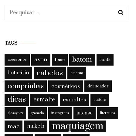
Pesquisar
por:
TAGS
batom
avon
base
acessorios
benefit
cabelos
boticário
cinema
comprinhas
cosméticos
delineador
dicas
esmalte
esmaltes
eudora
intense
instagram
glossybox
granado
literatura
maquiagem
mac
make b