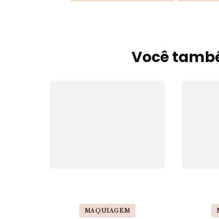
Você també
Navegação
de
post
MAQUIAGEM