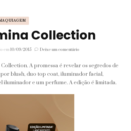
Signos
MAQUIAGEM
Viagem
mina Collection
em
ado em
10/09/2015
Deixe um comentário
Make
B.
 Collection. A promessa é revelar os segredos de
Lumina
Collection
or blush, duo top coat, iluminador facial,
el iluminador e um perfume. A edição é limitada.