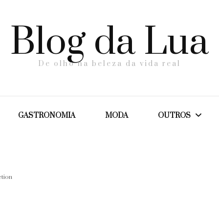
Blog da Lua
De olho na beleza da vida real
GASTRONOMIA
MODA
OUTROS
Dicas
tion
Maternidade
Saúde