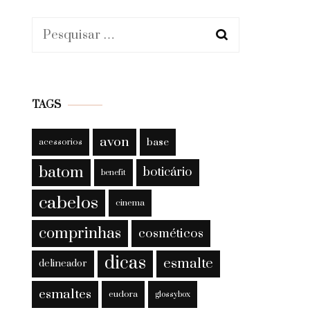
Pesquisar
por:
TAGS
avon
base
acessorios
batom
boticário
benefit
cabelos
cinema
comprinhas
cosméticos
dicas
esmalte
delineador
esmaltes
eudora
glossybox