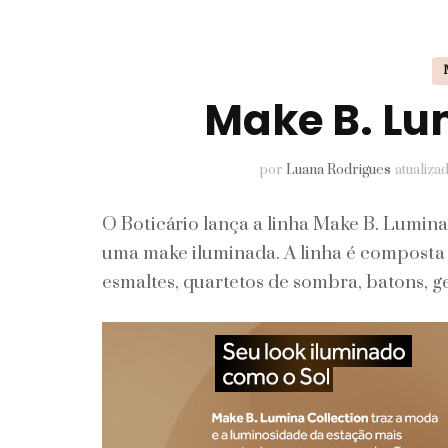
Pele
Perfumes
Make B. Lu
Unhas
por
Luana Rodrigues
atualiz
O Boticário lança a linha Make B. Lumina
uma make iluminada. A linha é composta p
esmaltes, quartetos de sombra, batons, g