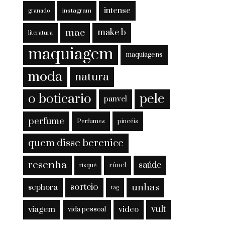
intense
instagram
granado
mac
make b
literatura
maquiagem
maquiagens
moda
natura
o boticario
pele
panvel
perfume
Perfumes
pincéis
quem disse berenice
resenha
saúde
rímel
risqué
sorteio
unhas
sephora
tag
viagem
vult
video
vida pessoal