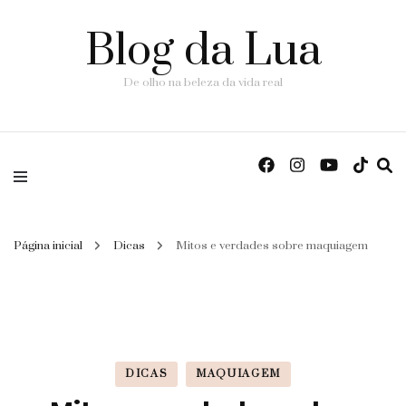
Blog da Lua
De olho na beleza da vida real
Página inicial
Dicas
Mitos e verdades sobre maquiagem
DICAS
MAQUIAGEM