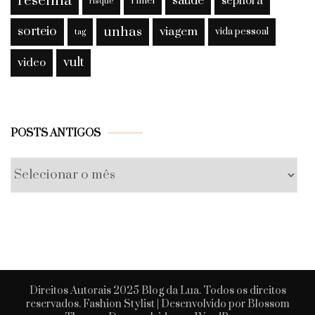
resenha
saúde
sephora
rímel
risqué
sorteio
unhas
viagem
vida pessoal
tag
vult
video
Posts
POSTS ANTIGOS
antigos
Direitos Autorais 2025 Blog da Lua. Todos os direitos
reservados.
Fashion Stylist | Desenvolvido por
Blossom