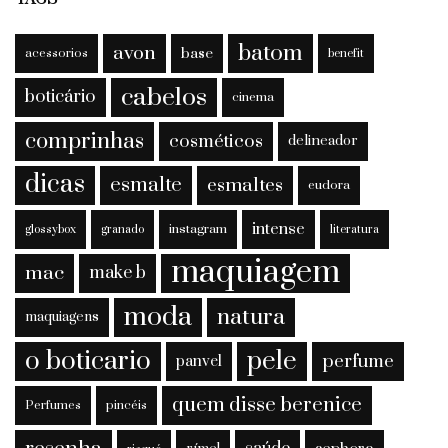
batom
avon
base
acessorios
benefit
cabelos
boticário
cinema
comprinhas
cosméticos
delineador
dicas
esmalte
esmaltes
eudora
intense
instagram
glossybox
granado
literatura
maquiagem
mac
make b
moda
natura
maquiagens
o boticario
pele
perfume
panvel
quem disse berenice
Perfumes
pincéis