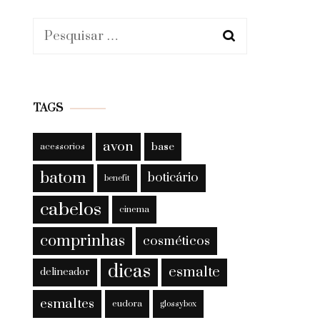
Pesquisar
por:
TAGS
avon
base
acessorios
batom
boticário
benefit
cabelos
cinema
comprinhas
cosméticos
dicas
esmalte
delineador
esmaltes
eudora
glossybox