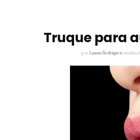
Pele
Perfumes
Truque para a
Unhas
por
Luana Rodrigues
atualiz