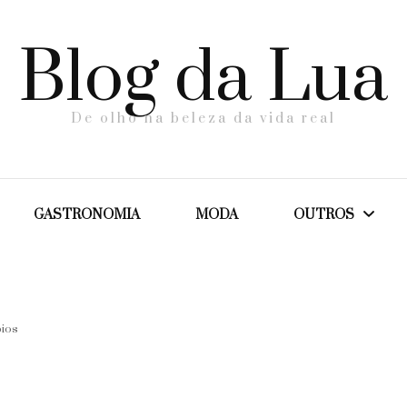
Blog da Lua
De olho na beleza da vida real
GASTRONOMIA
MODA
OUTROS
Dicas
bios
Maternidade
Saúde