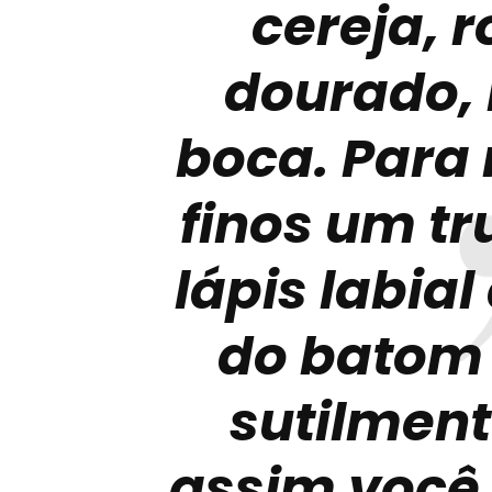
cereja, 
dourado, 
boca. Para
finos um t
lápis labi
do batom 
sutilment
assim você 