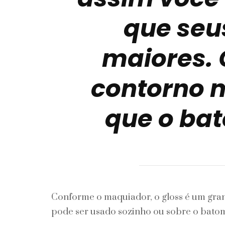
que seu
maiores. 
contorno 
que o bat
Conforme o maquiador, o gloss é um grand
pode ser usado sozinho ou sobre o bato