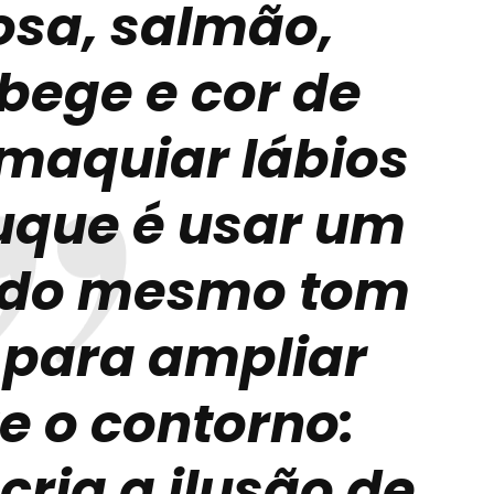
rosa, salmão,
bege e cor de
 maquiar lábios
ruque é usar um
al do mesmo tom
para ampliar
e o contorno:
cria a ilusão de