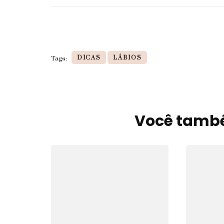
DICAS
LÁBIOS
Tags:
Você també
Navegação
de
post