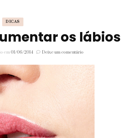
Signos
DICAS
Viagem
umentar os lábios
em
ado em
01/06/2014
Deixe um comentário
Truque
para
aumentar
os
lábios