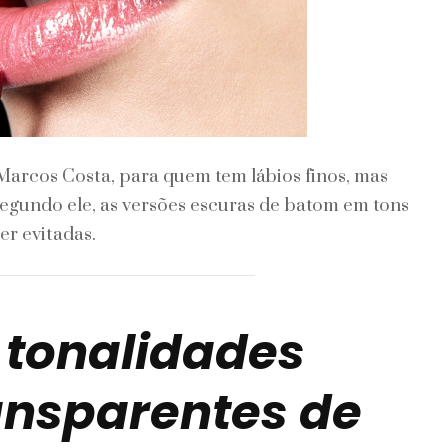
Marcos Costa, para quem tem lábios finos, mas
Segundo ele, as versões escuras de batom em tons
r evitadas.
 tonalidades
ransparentes de