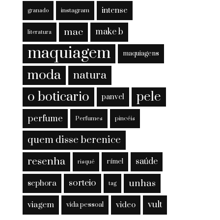
intense
instagram
granado
mac
make b
literatura
maquiagem
maquiagens
moda
natura
o boticario
pele
panvel
perfume
Perfumes
pincéis
quem disse berenice
resenha
saúde
rímel
risqué
sorteio
unhas
sephora
tag
viagem
vult
video
vida pessoal