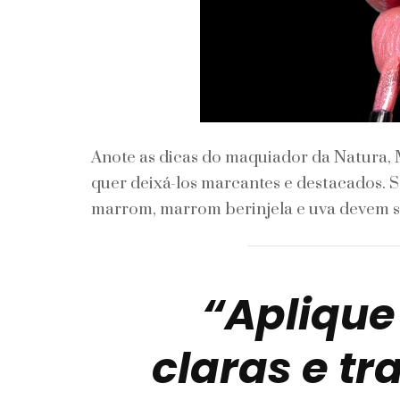
Anote as dicas do maquiador da Natura, 
quer deixá-los marcantes e destacados. 
marrom, marrom berinjela e uva devem se
“Aplique
claras e t