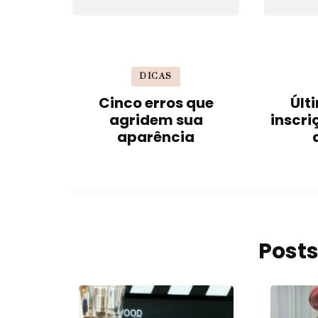
DICAS
Cinco erros que
Últ
agridem sua
inscri
aparência
Posts