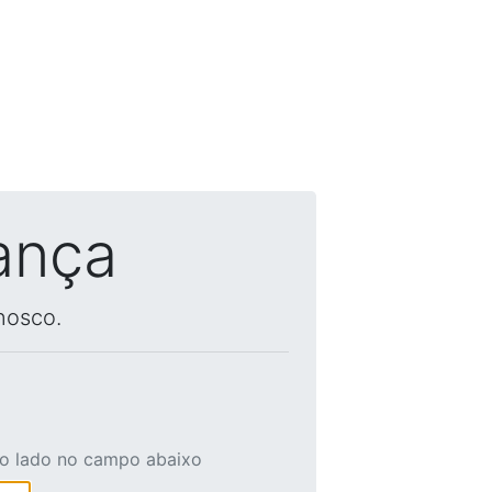
ança
nosco.
ao lado no campo abaixo