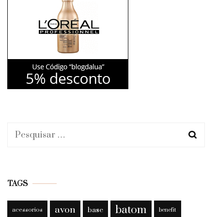
Pesquisar
por:
TAGS
batom
avon
base
acessorios
benefit