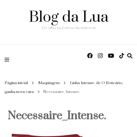
Blog da Lua
De olho na beleza da vida real
Página inicial
Maquiagem
Linha Intense, de O Boticário,
ganha nova cara
Necessaire_Intense.
Necessaire_Intense.