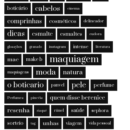
cabelos
boticário
cinema
comprinhas
cosméticos
delineador
dicas
esmalte
esmaltes
eudora
intense
instagram
glossybox
granado
literatura
maquiagem
mac
make b
moda
natura
maquiagens
o boticario
pele
perfume
panvel
quem disse berenice
Perfumes
pincéis
resenha
saúde
sephora
rímel
risqué
sorteio
unhas
viagem
vida pessoal
tag