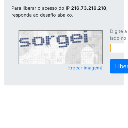
Para liberar o acesso
do IP
216.73.216.218
,
responda ao desafio abaixo.
Digite 
lado no
[trocar imagem]