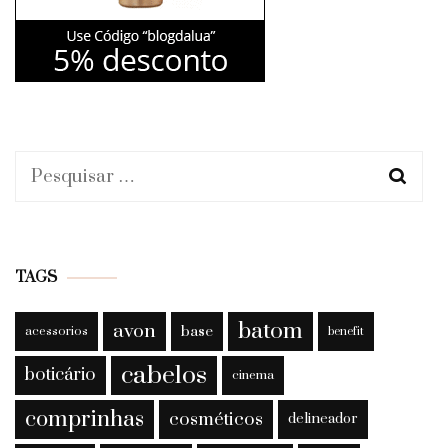
Pesquisar
por:
TAGS
batom
avon
base
acessorios
benefit
cabelos
boticário
cinema
comprinhas
cosméticos
delineador