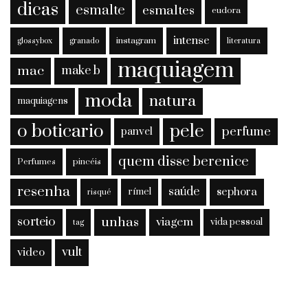
dicas
esmalte
esmaltes
eudora
intense
instagram
glossybox
granado
literatura
maquiagem
mac
make b
moda
natura
maquiagens
o boticario
pele
perfume
panvel
quem disse berenice
Perfumes
pincéis
resenha
saúde
sephora
rímel
risqué
sorteio
unhas
viagem
vida pessoal
tag
vult
video