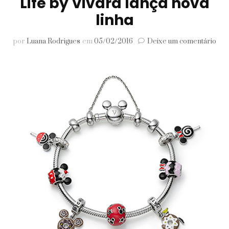
Life by Vivara lança nova
linha
em
por
Luana Rodrigues
em
05/02/2016
Deixe um comentário
Lif
by
Viv
lan
nov
lin