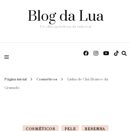
Blog da Lua
De olho na beleza da vida real
Página inicial
Cosméticos
Linha de Chá Branco da
Granado
COSMÉTICOS
PELE
RESENHA