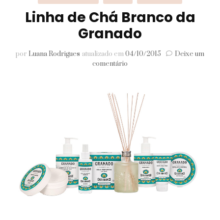
Linha de Chá Branco da
Granado
por
Luana Rodrigues
atualizado em
04/10/2015
Deixe um
em
comentário
Linha
de
Chá
Branco
da
Granado