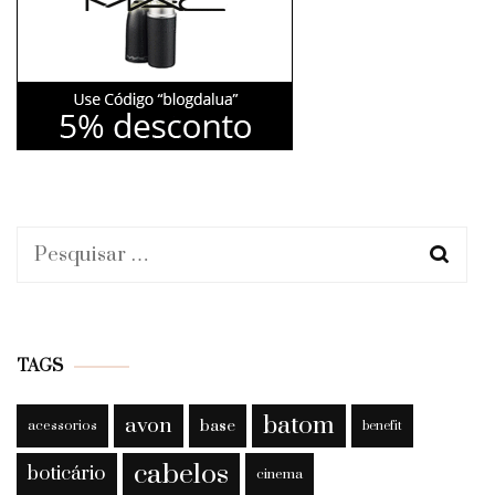
Pesquisar
por:
TAGS
batom
avon
base
acessorios
benefit
cabelos
boticário
cinema