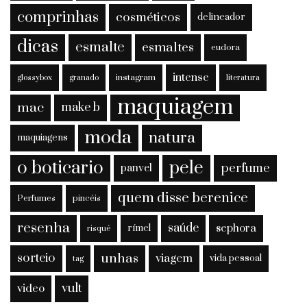
comprinhas
cosméticos
delineador
dicas
esmalte
esmaltes
eudora
intense
instagram
glossybox
granado
literatura
maquiagem
mac
make b
moda
natura
maquiagens
o boticario
pele
perfume
panvel
quem disse berenice
Perfumes
pincéis
resenha
saúde
sephora
rímel
risqué
sorteio
unhas
viagem
vida pessoal
tag
vult
video