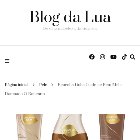
Blog da Lua
De olho na beleza da vida real
Página inicial
Pele
Resenha Linha Cuide-se Bem Mel e
Damasco O Boticário