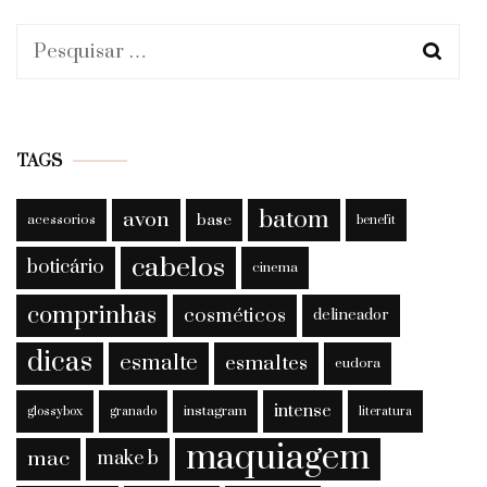
Pesquisar
por:
TAGS
batom
avon
base
acessorios
benefit
cabelos
boticário
cinema
comprinhas
cosméticos
delineador
dicas
esmalte
esmaltes
eudora
intense
instagram
glossybox
granado
literatura
maquiagem
mac
make b