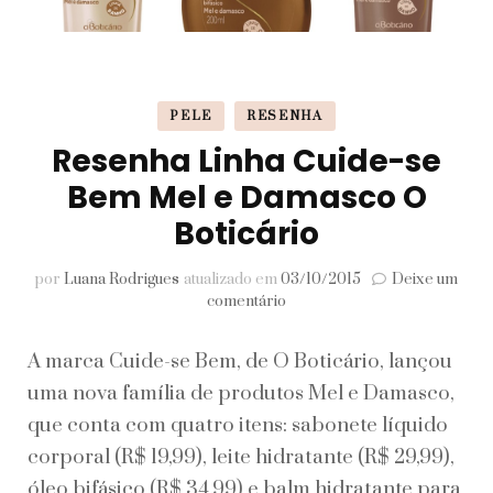
PELE
RESENHA
Resenha Linha Cuide-se
Bem Mel e Damasco O
Boticário
por
Luana Rodrigues
atualizado em
03/10/2015
Deixe um
em
comentário
Resenha
Linha
A marca Cuide-se Bem, de O Boticário, lançou
Cuide-
se
uma nova família de produtos Mel e Damasco,
Bem
que conta com quatro itens: sabonete líquido
Mel
e
corporal (R$ 19,99), leite hidratante (R$ 29,99),
Damasco
óleo bifásico (R$ 34,99) e balm hidratante para