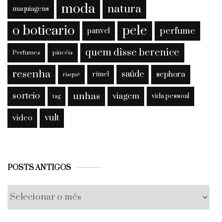
moda
natura
maquiagens
o boticario
pele
perfume
panvel
quem disse berenice
Perfumes
pincéis
resenha
saúde
sephora
rímel
risqué
sorteio
unhas
viagem
vida pessoal
tag
vult
video
Posts
POSTS ANTIGOS
antigos