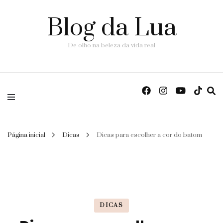
Blog da Lua
De olho na beleza da vida real
Página inicial
Dicas
Dicas para escolher a cor do batom
DICAS