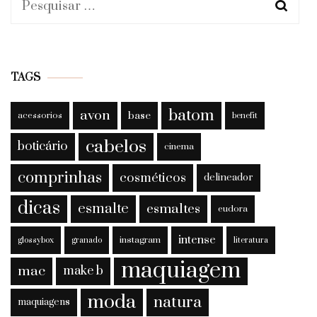
Pesquisar
por:
TAGS
batom
avon
base
acessorios
benefit
cabelos
boticário
cinema
comprinhas
cosméticos
delineador
dicas
esmalte
esmaltes
eudora
intense
instagram
glossybox
granado
literatura
maquiagem
mac
make b
moda
natura
maquiagens