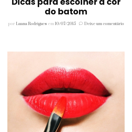
Dicas para escolher a cor
do batom
em
por
Luana Rodrigues
em
10/07/2015
Deixe um comentário
Dic
par
esc
a
cor
do
bat