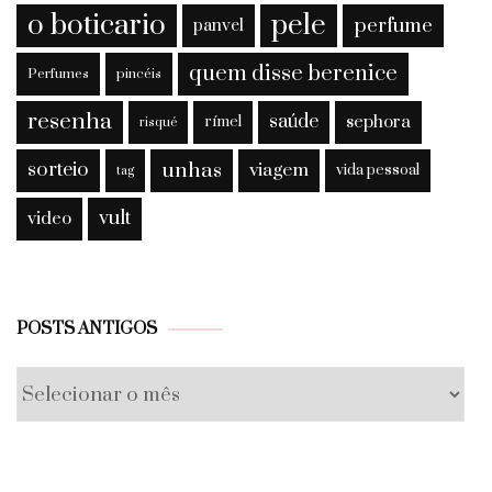
o boticario
pele
perfume
panvel
quem disse berenice
Perfumes
pincéis
resenha
saúde
sephora
rímel
risqué
sorteio
unhas
viagem
vida pessoal
tag
vult
video
Posts
POSTS ANTIGOS
antigos