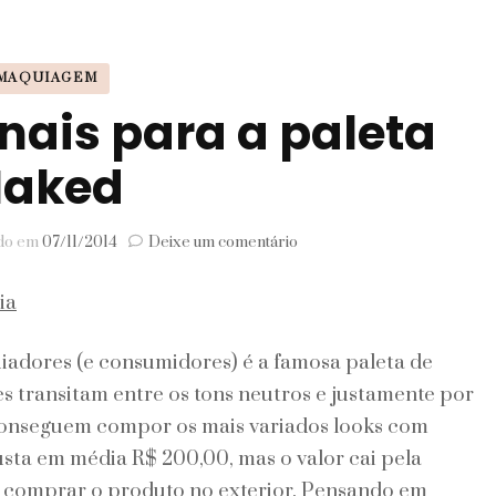
Signos
MAQUIAGEM
Viagem
nais para a paleta
aked
em
ado em
07/11/2014
Deixe um comentário
Versões
nacionais
para
a
paleta
iadores (e consumidores) é a famosa paleta de
Naked
 transitam entre os tons neutros e justamente por
 conseguem compor os mais variados looks com
usta em média R$ 200,00, mas o valor cai pela
e comprar o produto no exterior. Pensando em