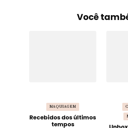
Você també
Navegação
de
post
MAQUIAGEM
Recebidos dos últimos
tempos
Unboxi