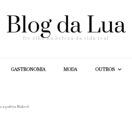
Blog da Lua
De olho na beleza da vida real
GASTRONOMIA
MODA
OUTROS
Dicas
a a paleta Naked
Maternidade
Saúde