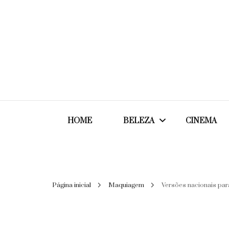
HOME
BELEZA
CINEMA
Cabelos
Página inicial
Maquiagem
Versões nacionais par
Cosméticos
Maquiagem