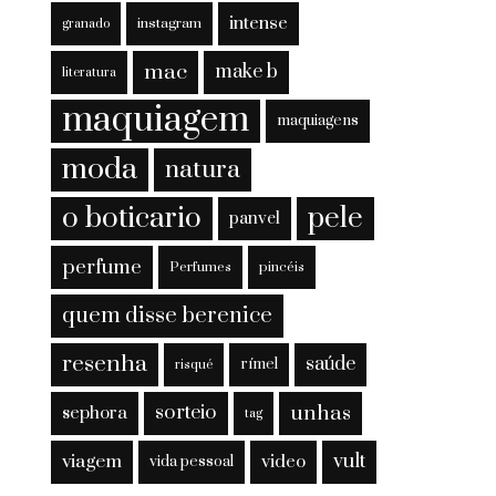
intense
instagram
granado
mac
make b
literatura
maquiagem
maquiagens
moda
natura
o boticario
pele
panvel
perfume
Perfumes
pincéis
quem disse berenice
resenha
saúde
rímel
risqué
sorteio
unhas
sephora
tag
viagem
vult
video
vida pessoal