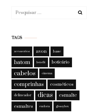
Pesquisar
por:
TAGS
avon
base
acessorios
batom
boticário
benefit
cabelos
cinema
comprinhas
cosméticos
dicas
esmalte
delineador
esmaltes
eudora
glossybox