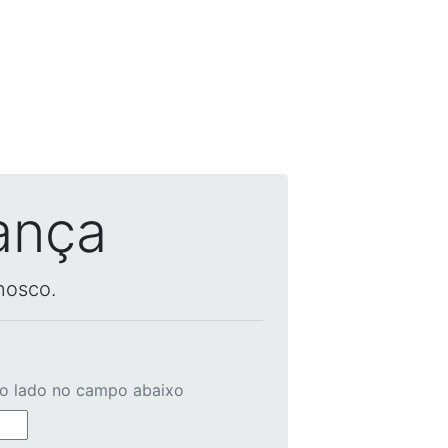
ança
nosco.
ao lado no campo abaixo