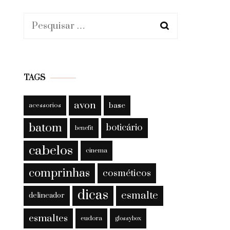
Pesquisar
por:
TAGS
avon
base
acessorios
batom
boticário
benefit
cabelos
cinema
comprinhas
cosméticos
dicas
esmalte
delineador
esmaltes
eudora
glossybox