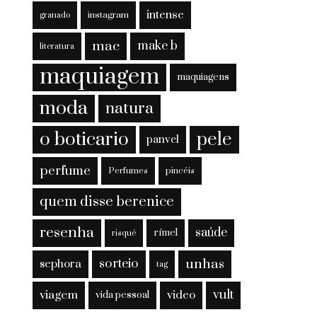
intense
instagram
granado
mac
make b
literatura
maquiagem
maquiagens
moda
natura
o boticario
pele
panvel
perfume
Perfumes
pincéis
quem disse berenice
resenha
saúde
rímel
risqué
sorteio
unhas
sephora
tag
viagem
vult
video
vida pessoal