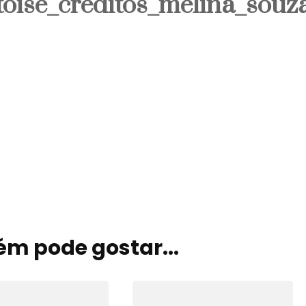
toise_creditos_melina_souz
Signos
Viagem
m pode gostar...