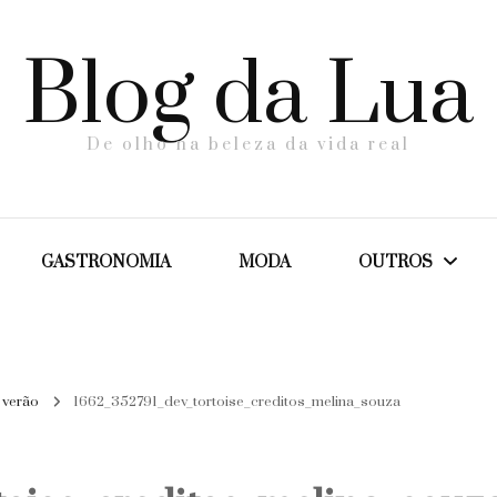
Blog da Lua
De olho na beleza da vida real
GASTRONOMIA
MODA
OUTROS
Dicas
 verão
1662_352791_dev_tortoise_creditos_melina_souza
Maternidade
Saúde