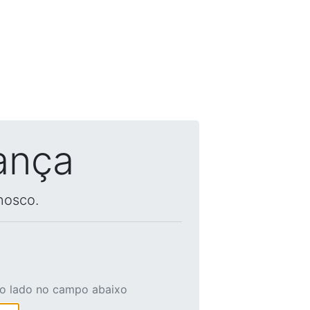
ança
nosco.
ao lado no campo abaixo