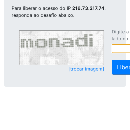
Para liberar o acesso
do IP
216.73.217.74
,
responda ao desafio abaixo.
Digite 
lado no
[trocar imagem]