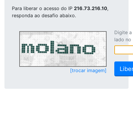
Para liberar o acesso
do IP
216.73.216.10
,
responda ao desafio abaixo.
Digite 
lado no
[trocar imagem]