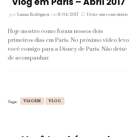
Vlog em Paris – Abril 2017
em
por
Luana Rodrigues
em
11/04/2017
Deixe um comentário
Vlo
em
Hoje mostro como foram nossos dois
Pari
–
primeiros dias em Paris. No próximo vídeo levo
Abri
você comigo para a Disney de Paris. Não deixe
201
de acompanhar.
VIAGEM
VLOG
Tags: