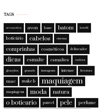
TAGS
batom
avon
base
acessorios
benefit
cabelos
boticário
cinema
comprinhas
cosméticos
delineador
dicas
esmalte
esmaltes
eudora
intense
instagram
glossybox
granado
literatura
maquiagem
mac
make b
moda
natura
maquiagens
o boticario
pele
perfume
panvel