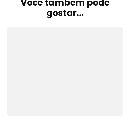
Você também pode
Navegação
de
gostar...
post