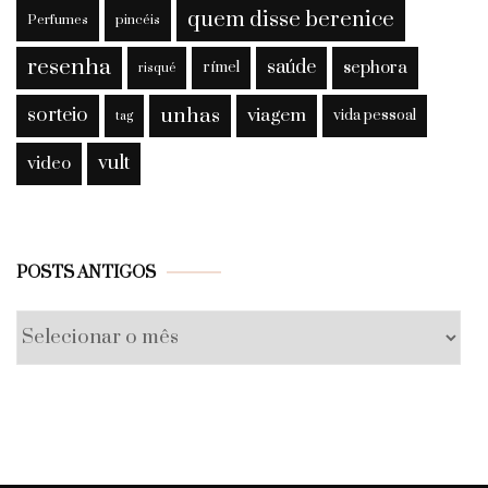
quem disse berenice
Perfumes
pincéis
resenha
saúde
sephora
rímel
risqué
sorteio
unhas
viagem
vida pessoal
tag
vult
video
Posts
POSTS ANTIGOS
antigos