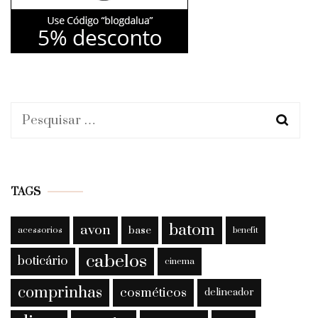
Pesquisar
por:
TAGS
batom
avon
base
acessorios
benefit
cabelos
boticário
cinema
comprinhas
cosméticos
delineador