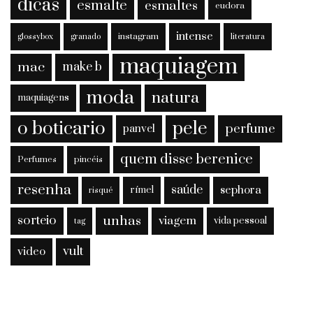
dicas
esmalte
esmaltes
eudora
intense
instagram
glossybox
granado
literatura
maquiagem
mac
make b
moda
natura
maquiagens
o boticario
pele
perfume
panvel
quem disse berenice
Perfumes
pincéis
resenha
saúde
sephora
rímel
risqué
sorteio
unhas
viagem
vida pessoal
tag
vult
video