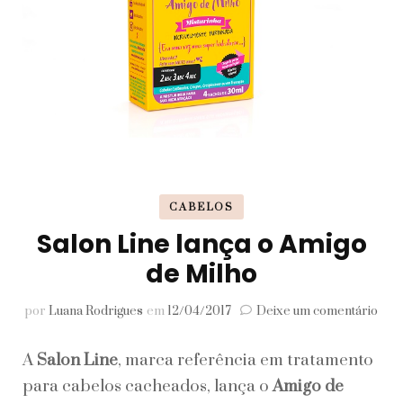
CABELOS
Salon Line lança o Amigo
de Milho
em
por
Luana Rodrigues
em
12/04/2017
Deixe um comentário
Sal
Lin
A
Salon Line
, marca referência em tratamento
lan
o
para cabelos cacheados, lança o
Amigo de
Ami