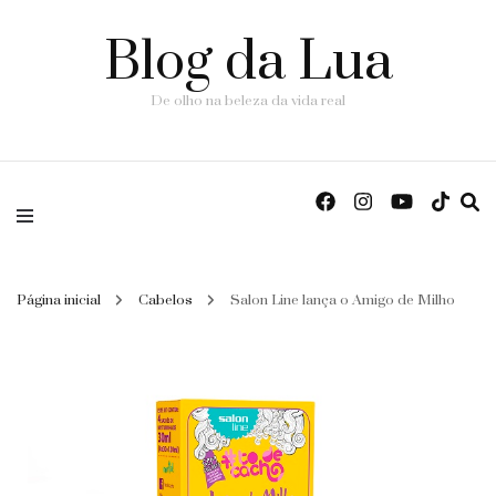
Blog da Lua
De olho na beleza da vida real
Página inicial
Cabelos
Salon Line lança o Amigo de Milho