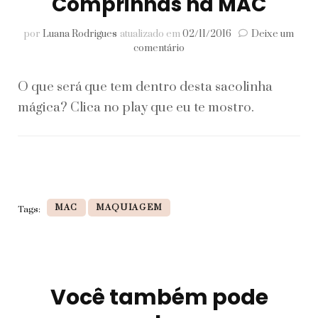
Comprinhas na MAC
por
Luana Rodrigues
atualizado em
02/11/2016
Deixe um
em
comentário
Comprinhas
na
O que será que tem dentro desta sacolinha
MAC
mágica? Clica no play que eu te mostro.
MAC
MAQUIAGEM
Tags:
Você também pode
Navegação
de