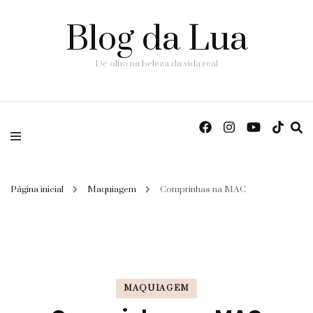
Blog da Lua
De olho na beleza da vida real
Página inicial
Maquiagem
Comprinhas na MAC
MAQUIAGEM