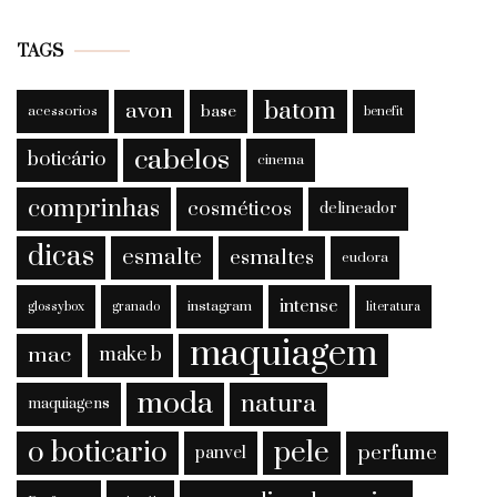
TAGS
batom
avon
base
acessorios
benefit
cabelos
boticário
cinema
comprinhas
cosméticos
delineador
dicas
esmalte
esmaltes
eudora
intense
instagram
glossybox
granado
literatura
maquiagem
mac
make b
moda
natura
maquiagens
o boticario
pele
perfume
panvel