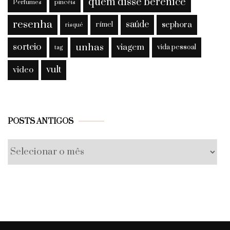
quem disse berenice
Perfumes
pincéis
resenha
saúde
sephora
rímel
risqué
sorteio
unhas
viagem
vida pessoal
tag
vult
video
Posts
POSTS ANTIGOS
antigos