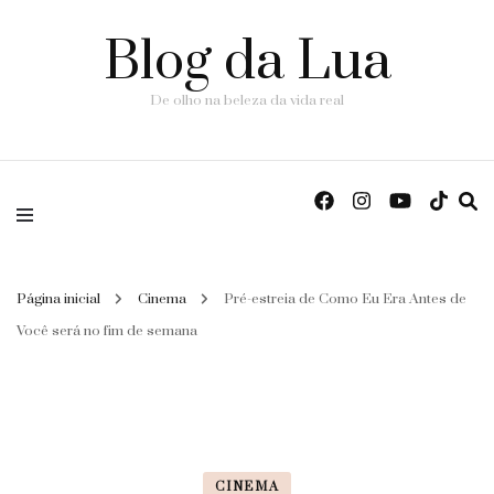
Blog da Lua
De olho na beleza da vida real
Página inicial
Cinema
Pré-estreia de Como Eu Era Antes de
Você será no fim de semana
CINEMA