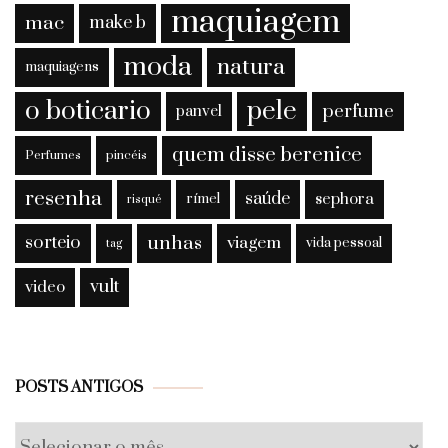
maquiagem
mac
make b
moda
natura
maquiagens
o boticario
pele
perfume
panvel
quem disse berenice
Perfumes
pincéis
resenha
saúde
sephora
rímel
risqué
sorteio
unhas
viagem
vida pessoal
tag
vult
video
Posts
POSTS ANTIGOS
antigos