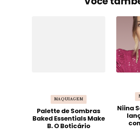
Você també
de
post
MAQUIAGEM
Niina S
Palette de Sombras
lan
Baked Essentials Make
co
B. O Boticário