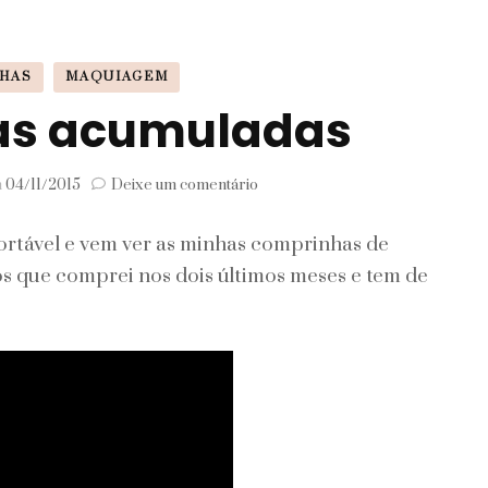
Signos
HAS
MAQUIAGEM
Viagem
as acumuladas
em
m
04/11/2015
Deixe um comentário
Comprinhas
acumuladas
ortável e vem ver as minhas comprinhas de
 que comprei nos dois últimos meses e tem de