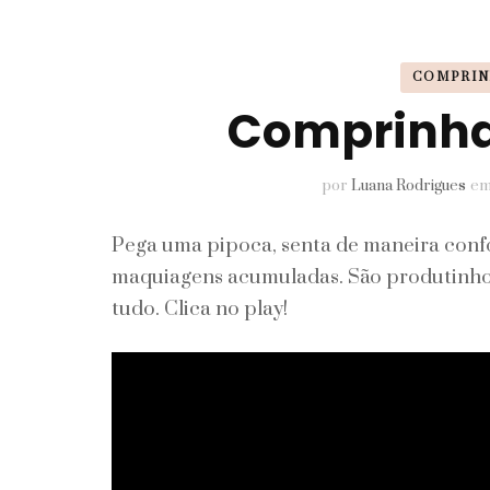
Pele
COMPRIN
Perfumes
Comprinh
Unhas
por
Luana Rodrigues
e
Pega uma pipoca, senta de maneira conf
maquiagens acumuladas. São produtinhos
tudo. Clica no play!