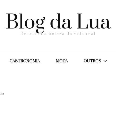
Blog da Lua
De olho na beleza da vida real
GASTRONOMIA
MODA
OUTROS
Dicas
das
Maternidade
Saúde