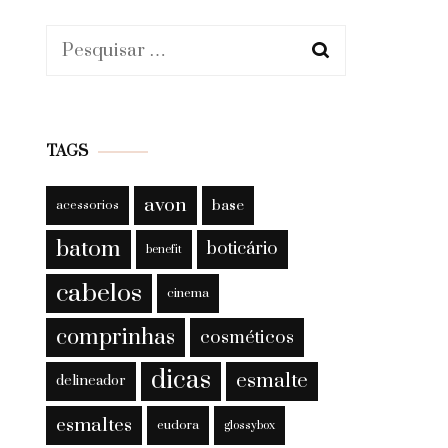
Pesquisar
por:
TAGS
avon
base
acessorios
batom
boticário
benefit
cabelos
cinema
comprinhas
cosméticos
dicas
esmalte
delineador
esmaltes
eudora
glossybox