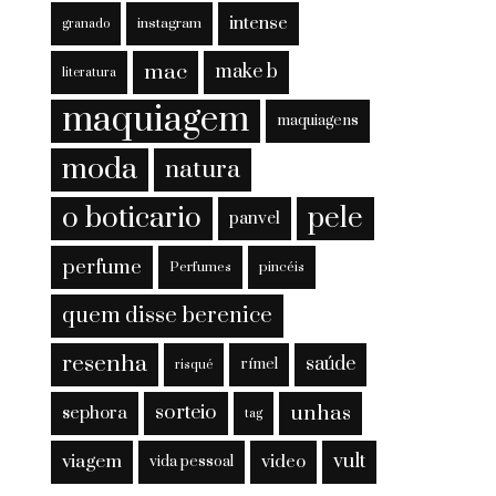
intense
instagram
granado
mac
make b
literatura
maquiagem
maquiagens
moda
natura
o boticario
pele
panvel
perfume
Perfumes
pincéis
quem disse berenice
resenha
saúde
rímel
risqué
sorteio
unhas
sephora
tag
viagem
vult
video
vida pessoal