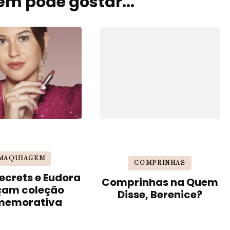
m pode gostar...
MAQUIAGEM
COMPRINHAS
ecrets e Eudora
Comprinhas na Quem
çam coleção
Disse, Berenice?
memorativa