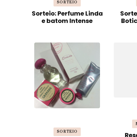
SORTEIO
Sorteio: Perfume Linda
Sorte
e batom Intense
Boti
SORTEIO
Res