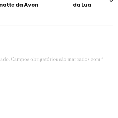
matte da Avon
da Lua
cado.
Campos obrigatórios são marcados com
*