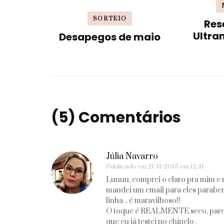
SORTEIO
Res
Ultra
Desapegos de maio
(5) Comentários
Júlia Navarro
Publicado em
21/11/2015 em 12:41
Luuuu, comprei o claro pra mim e m
mandei um email para eles paraben
linha .. é maravilhoso!!
O toque é REALMENTE seco, parece 
que eu já testei no chinelo .