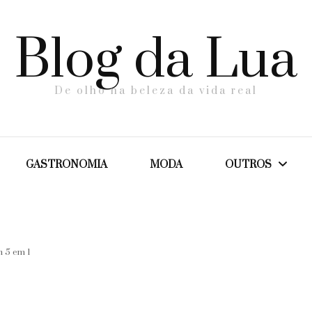
Blog da Lua
De olho na beleza da vida real
GASTRONOMIA
MODA
OUTROS
Dicas
 5 em 1
Maternidade
Saúde