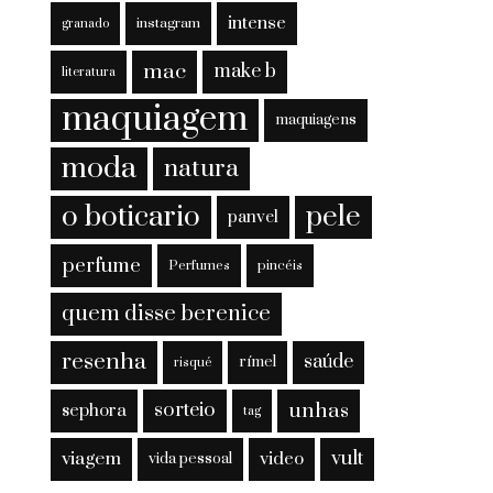
intense
instagram
granado
mac
make b
literatura
maquiagem
maquiagens
moda
natura
o boticario
pele
panvel
perfume
Perfumes
pincéis
quem disse berenice
resenha
saúde
rímel
risqué
sorteio
unhas
sephora
tag
viagem
vult
video
vida pessoal