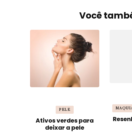
Você també
Navegação
de
post
MAQUI
PELE
Resen
Ativos verdes para
deixar a pele