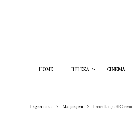
HOME
BELEZA
CINEMA
Cabelos
Página inicial
Maquiagem
Panvel lança BB Cream
Cosméticos
Maquiagem