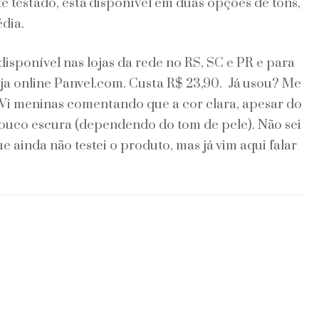
testado, está disponível em duas opções de tons,
dia.
disponível nas lojas da rede no RS, SC e PR e para
loja online Panvel.com. Custa R$ 23,90. Já usou? Me
 Vi meninas comentando que a cor clara, apesar do
ouco escura (dependendo do tom de pele). Não sei
 ainda não testei o produto, mas já vim aqui falar