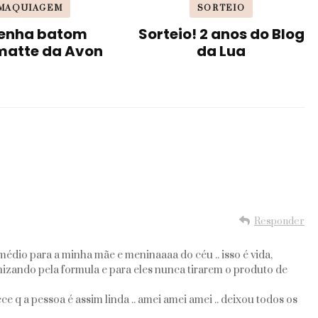
MAQUIAGEM
SORTEIO
enha batom
Sorteio! 2 anos do Blog
matte da Avon
da Lua
Responder
édio para a minha mãe e meninaaaa do céu .. isso é vida,
izando pela formula e para eles nunca tirarem o produto de
q a pessoa é assim linda .. amei amei amei .. deixou todos os