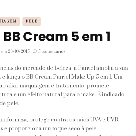
Signos
UIAGEM
PELE
Viagem
 BB Cream 5 em 1
em
em
23/10/2015
5 comentários
Panvel
lança
cias do mercado de beleza, a Panvel amplia a sua
BB
Cream
 e lança o BB Cream Panvel Make Up 5 em 1. Um
5
 ao aliar maquiagem e tratamento, promete
em
1
ura e um efeito natural para o make. É indicado
de pele.
uniformiza, protege contra os raios UVA e UVB,
s e proporciona um toque seco à pele.