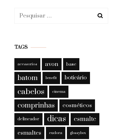
Pesquisar
por:
TAGS
avon
base
acessorios
batom
boticário
benefit
cabelos
cinema
comprinhas
cosméticos
dicas
esmalte
delineador
esmaltes
eudora
glossybox