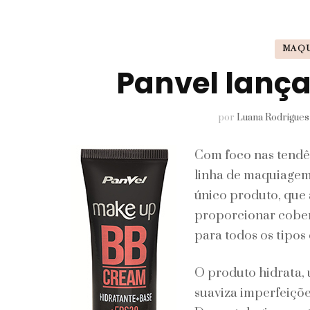
Pele
MAQ
Perfumes
Panvel lança
Unhas
por
Luana Rodrigues
Com foco nas tendên
linha de maquiagem
único produto, que
proporcionar cobert
para todos os tipos 
O produto hidrata, 
suaviza imperfeiçõe