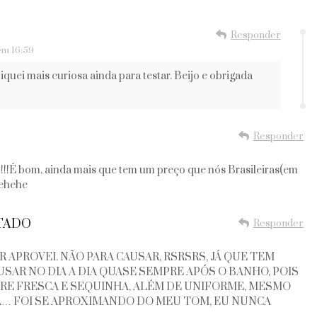
Responder
em 16:59
quei mais curiosa ainda para testar. Beijo e obrigada
Responder
!!É bom, ainda mais que tem um preço que nós Brasileiras(em
hehehe
RTADO
Responder
 APROVEI. NÃO PARA CAUSAR, RSRSRS, JÁ QUE TEM
USAR NO DIA A DIA QUASE SEMPRE APÓS O BANHO, POIS
PRE FRESCA E SEQUINHA, ALÉM DE UNIFORME, MESMO
… FOI SE APROXIMANDO DO MEU TOM, EU NUNCA