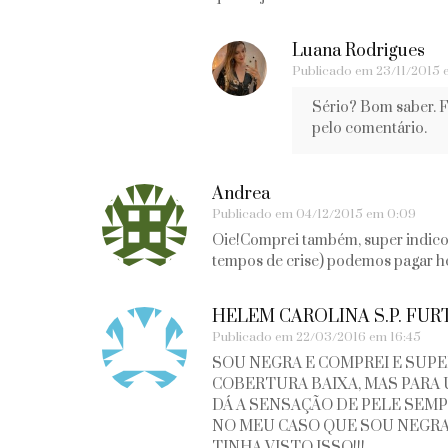
Luana Rodrigues
Publicado em
23/11/2015 
Sério? Bom saber. Fi
pelo comentário.
Andrea
Publicado em
04/12/2015 em 0:09
Oie!Comprei também, super indico!
tempos de crise) podemos pagar 
HELEM CAROLINA S.P. FU
Publicado em
22/03/2016 em 16:45
SOU NEGRA E COMPREI E SUPER
COBERTURA BAIXA, MAS PARA 
DÁ A SENSAÇÃO DE PELE SEM
NO MEU CASO QUE SOU NEGRA
TINHA VISTO ISSO!!!