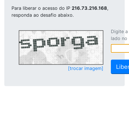
Para liberar o acesso
do IP
216.73.216.168
,
responda ao desafio abaixo.
Digite 
lado no
[trocar imagem]