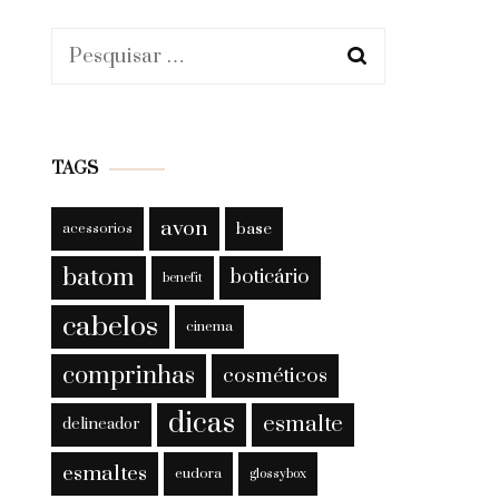
Pesquisar
por:
TAGS
avon
base
acessorios
batom
boticário
benefit
cabelos
cinema
comprinhas
cosméticos
dicas
esmalte
delineador
esmaltes
eudora
glossybox