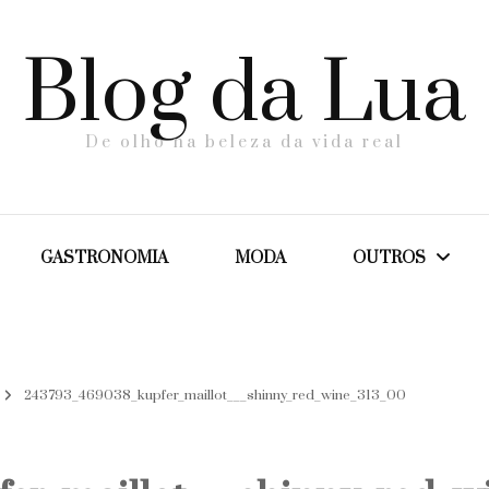
Blog da Lua
De olho na beleza da vida real
GASTRONOMIA
MODA
OUTROS
Dicas
243793_469038_kupfer_maillot___shinny_red_wine_313_00
Maternidade
Saúde