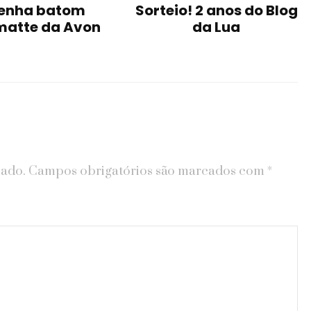
enha batom
Sorteio! 2 anos do Blog
matte da Avon
da Lua
cado.
Campos obrigatórios são marcados com
*