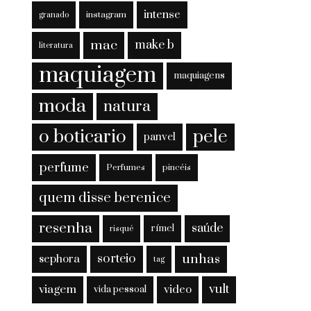
intense
instagram
granado
mac
make b
literatura
maquiagem
maquiagens
moda
natura
o boticario
pele
panvel
perfume
Perfumes
pincéis
quem disse berenice
resenha
saúde
rímel
risqué
sorteio
unhas
sephora
tag
viagem
vult
video
vida pessoal