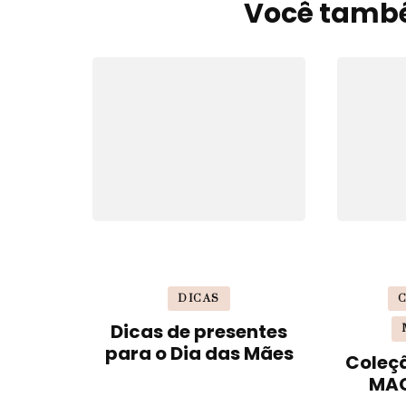
de
Você també
post
DICAS
Dicas de presentes
para o Dia das Mães
Coleç
MAC