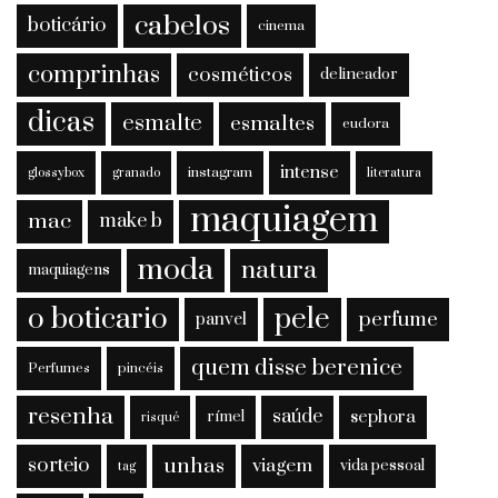
cabelos
boticário
cinema
comprinhas
cosméticos
delineador
dicas
esmalte
esmaltes
eudora
intense
instagram
glossybox
granado
literatura
maquiagem
mac
make b
moda
natura
maquiagens
o boticario
pele
perfume
panvel
quem disse berenice
Perfumes
pincéis
resenha
saúde
sephora
rímel
risqué
sorteio
unhas
viagem
vida pessoal
tag