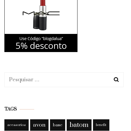
Pesquisar
por:
TAGS
batom
avon
base
acessorios
benefit