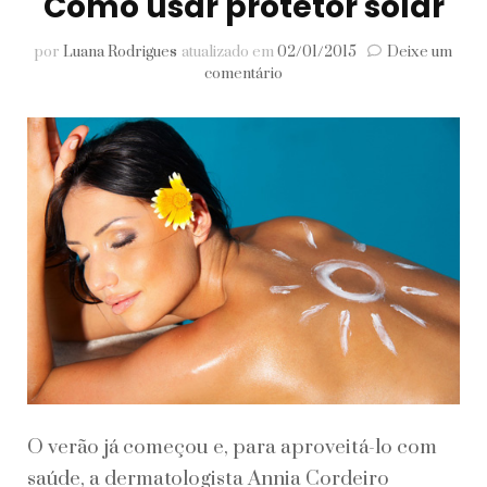
Como usar protetor solar
por
Luana Rodrigues
atualizado em
02/01/2015
Deixe um
em
comentário
Como
usar
protetor
solar
O verão já começou e, para aproveitá-lo com
saúde, a dermatologista Annia Cordeiro