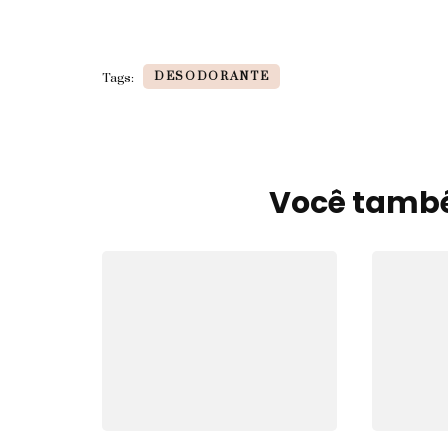
DESODORANTE
Tags:
Você també
Navegação
de
post