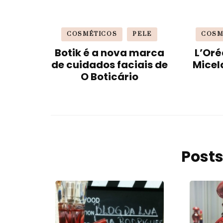
COSMÉTICOS
PELE
COSM
Botik é a nova marca
L’Oré
de cuidados faciais de
Micel
O Boticário
Posts