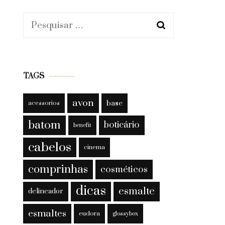
Pesquisar
por:
TAGS
avon
base
acessorios
batom
boticário
benefit
cabelos
cinema
comprinhas
cosméticos
dicas
esmalte
delineador
esmaltes
eudora
glossybox