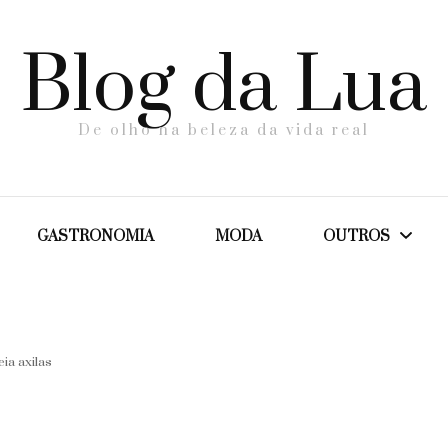
Blog da Lua
De olho na beleza da vida real
GASTRONOMIA
MODA
OUTROS
Dicas
ia axilas
Maternidade
Saúde