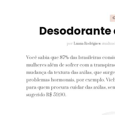
Pele
Perfumes
Desodorante q
Unhas
por
Luana Rodrigues
atualiz
Você sabia que 87% das brasileiras consi
mulheres além de sofrer com a transpir
mudança da textura das axilas, que surge
problemas hormonais, por exemplo. Vich
para quem procura cuidar das axilas, sem 
sugerido R$ 59,90.