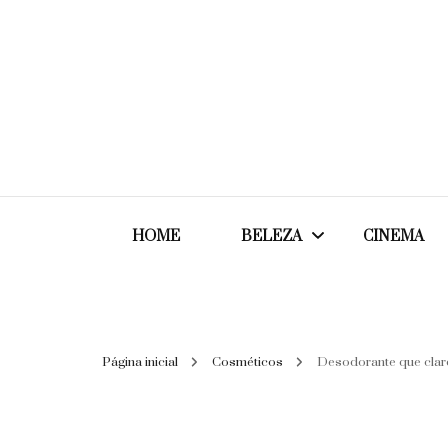
HOME
BELEZA
CINEMA
Cabelos
Página inicial
Cosméticos
Desodorante que clare
Cosméticos
Maquiagem