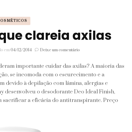
Signos
COSMÉTICOS
Viagem
ue clareia axilas
em
ado em
04/12/2014
Deixe um comentário
Desodorante
que
deram importante cuidar das axilas? A maioria das
clareia
axilas
ação, se incomoda com o escurecimento e a
m devido à depilação com lâmina, alergias e
y desenvolveu o desodorante Deo Ideal Finish,
sacrificar a eficácia do antitranspirante. Preço