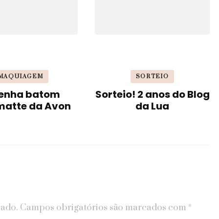
MAQUIAGEM
SORTEIO
enha batom
Sorteio! 2 anos do Blog
matte da Avon
da Lua
cado.
Campos obrigatórios são marcados com
*