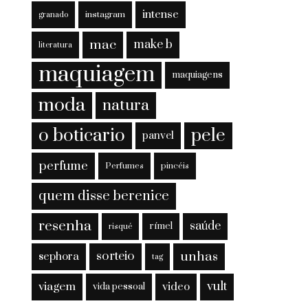
intense
instagram
granado
mac
make b
literatura
maquiagem
maquiagens
moda
natura
o boticario
pele
panvel
perfume
Perfumes
pincéis
quem disse berenice
resenha
saúde
rímel
risqué
sorteio
unhas
sephora
tag
viagem
vult
video
vida pessoal