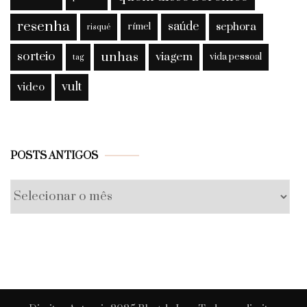
resenha
saúde
sephora
rímel
risqué
sorteio
unhas
viagem
vida pessoal
tag
vult
video
Posts
POSTS ANTIGOS
antigos