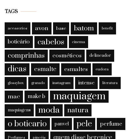
TAGS
batom
avon
base
acessorios
benefit
cabelos
boticário
cinema
comprinhas
cosméticos
delineador
dicas
esmalte
esmaltes
eudora
intense
instagram
glossybox
granado
literatura
maquiagem
mac
make b
moda
natura
maquiagens
o boticario
pele
perfume
panvel
quem disse berenice
Perfumes
pincéis