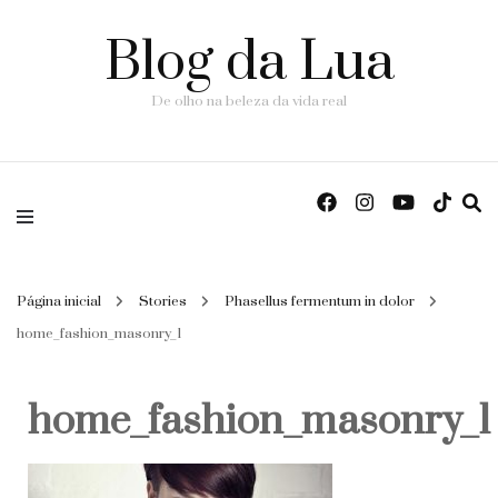
Blog da Lua
De olho na beleza da vida real
Página inicial
Stories
Phasellus fermentum in dolor
home_fashion_masonry_1
home_fashion_masonry_1