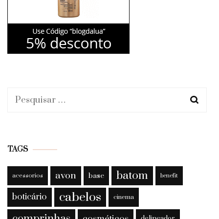
Pesquisar
por:
TAGS
batom
avon
base
acessorios
benefit
cabelos
boticário
cinema
comprinhas
cosméticos
delineador