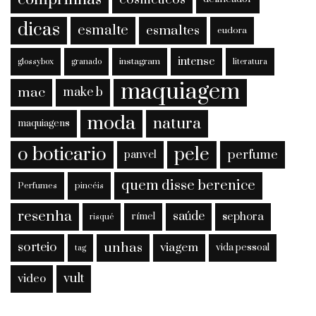
dicas
esmalte
esmaltes
eudora
intense
instagram
glossybox
granado
literatura
maquiagem
mac
make b
moda
natura
maquiagens
o boticario
pele
perfume
panvel
quem disse berenice
Perfumes
pincéis
resenha
saúde
sephora
rímel
risqué
sorteio
unhas
viagem
vida pessoal
tag
vult
video