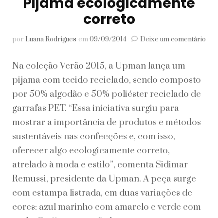
Pijama ecologicamente
correto
em
por
Luana Rodrigues
em
09/09/2014
Deixe um comentário
Pij
eco
Na coleção Verão 2015, a Upman lança um
cor
pijama com tecido reciclado, sendo composto
por 50% algodão e 50% poliéster reciclado de
garrafas PET. “Essa iniciativa surgiu para
mostrar a importância de produtos e métodos
sustentáveis nas confecções e, com isso,
oferecer algo ecologicamente correto,
atrelado à moda e estilo”, comenta Sidimar
Remussi, presidente da Upman. A peça surge
com estampa listrada, em duas variações de
cores: azul marinho com amarelo e verde com