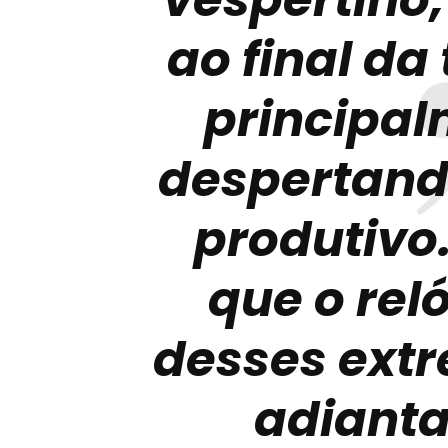
ao final da 
principa
despertand
produtivo.
que o rel
desses ext
adianta