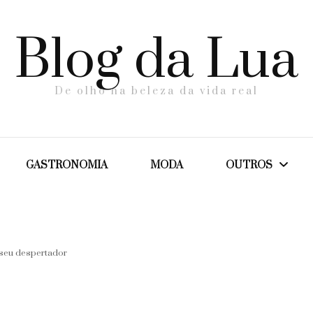
Blog da Lua
De olho na beleza da vida real
GASTRONOMIA
MODA
OUTROS
Dicas
seu despertador
Maternidade
Saúde