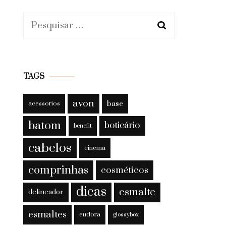
Pesquisar
por:
TAGS
avon
base
acessorios
batom
boticário
benefit
cabelos
cinema
comprinhas
cosméticos
dicas
esmalte
delineador
esmaltes
eudora
glossybox