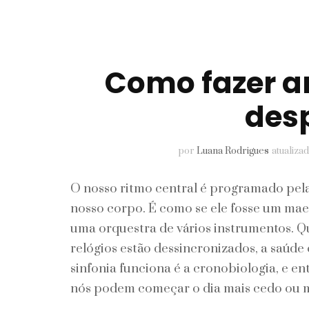
Pele
Perfumes
Como fazer a
Unhas
des
por
Luana Rodrigues
atualiza
O nosso ritmo central é programado pela h
nosso corpo. É como se ele fosse um maes
uma orquestra de vários instrumentos. Q
relógios estão dessincronizados, a saúde
sinfonia funciona é a cronobiologia, e en
nós podem começar o dia mais cedo ou m