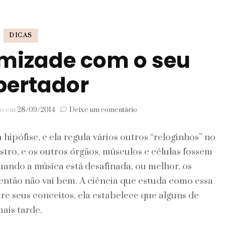
Signos
DICAS
Viagem
mizade com o seu
pertador
em
do em
28/09/2014
Deixe um comentário
Como
fazer
ipófise, e ela regula vários outros “reloginhos” no
amizade
com
tro, e os outros órgãos, músculos e células fossem
o
uando a música está desafinada, ou melhor, os
seu
despertador
 então não vai bem. A ciência que estuda como essa
tre seus conceitos, ela estabelece que alguns de
ais tarde.