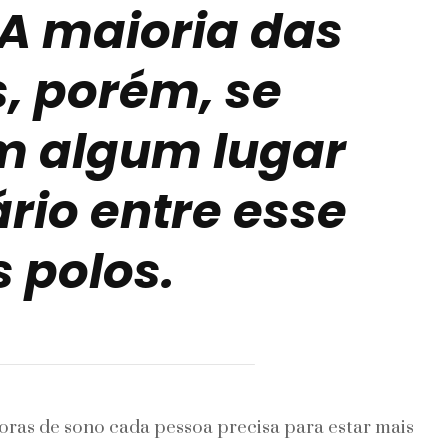
 A maioria das
, porém, se
m algum lugar
rio entre esse
s polos.
horas de sono cada pessoa precisa para estar mais