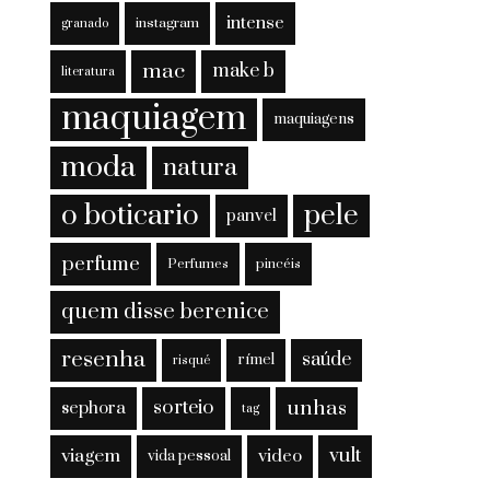
intense
instagram
granado
mac
make b
literatura
maquiagem
maquiagens
moda
natura
o boticario
pele
panvel
perfume
Perfumes
pincéis
quem disse berenice
resenha
saúde
rímel
risqué
sorteio
unhas
sephora
tag
viagem
vult
video
vida pessoal