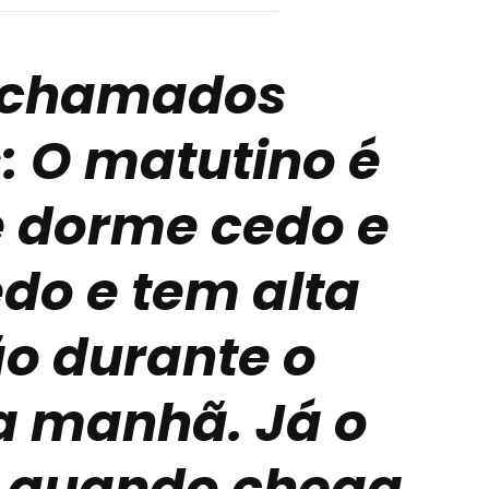
 chamados
: O matutino é
e dorme cedo e
do e tem alta
o durante o
a manhã. Já o
, quando chega