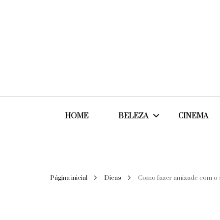
HOME
BELEZA
CINEMA
Cabelos
Página inicial
Dicas
Como fazer amizade com o 
Cosméticos
Maquiagem