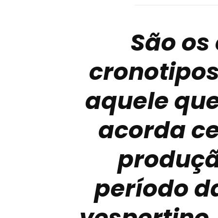
São os
cronotipos
aquele qu
acorda ce
produçã
período d
vespertino