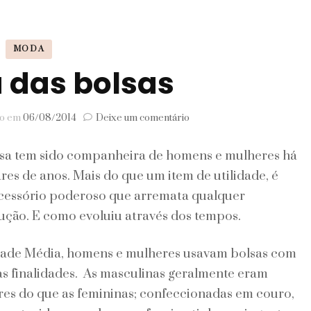
Signos
MODA
Viagem
a das bolsas
em
do em
06/08/2014
Deixe um comentário
História
das
sa tem sido companheira de homens e mulheres há
bolsas
res de anos. Mais do que um item de utilidade, é
cessório poderoso que arremata qualquer
ção. E como evoluiu através dos tempos.
dade Média, homens e mulheres usavam bolsas com
s finalidades. As masculinas geralmente eram
es do que as femininas; confeccionadas em couro,