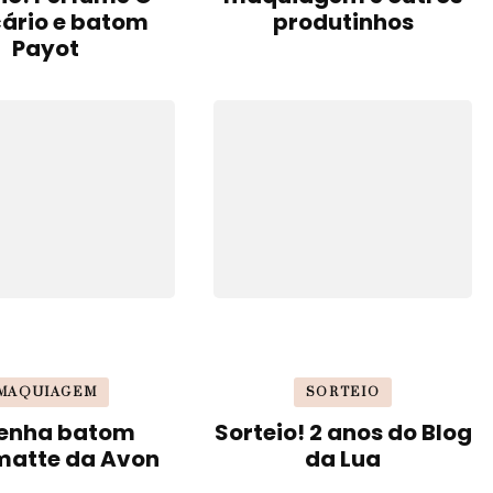
cário e batom
produtinhos
Payot
MAQUIAGEM
SORTEIO
enha batom
Sorteio! 2 anos do Blog
matte da Avon
da Lua