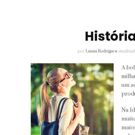
Pele
Perfumes
Históri
Unhas
por
Luana Rodrigues
atualiza
A bol
milha
um a
produ
Na I
muita
maior