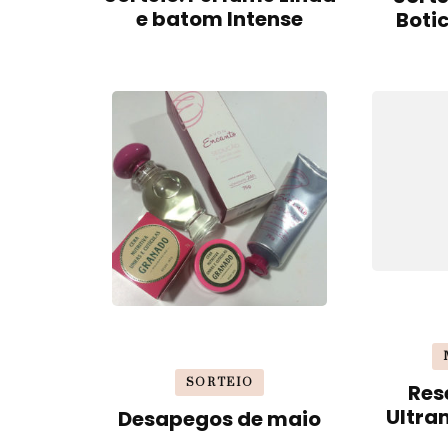
e batom Intense
Boti
SORTEIO
Res
Ultra
Desapegos de maio