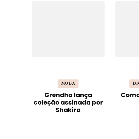
post
MODA
DI
Grendha lança
Como 
coleção assinada por
Shakira