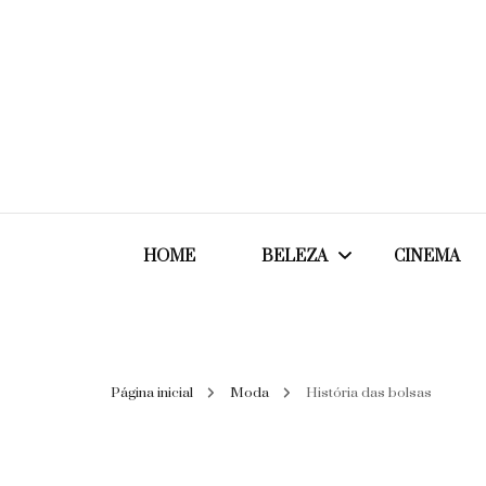
HOME
BELEZA
CINEMA
Cabelos
Página inicial
Moda
História das bolsas
Cosméticos
Maquiagem