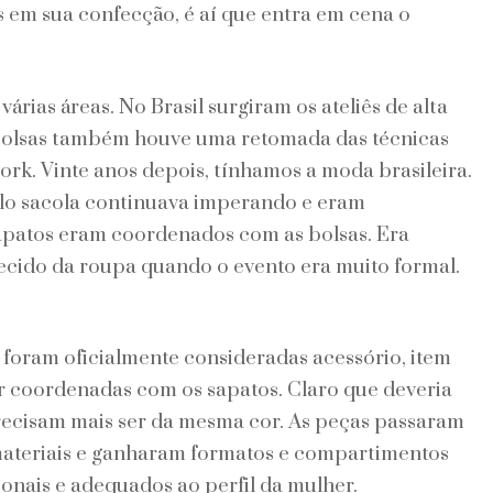
 em sua confecção, é aí que entra em cena o
rias áreas. No Brasil surgiram os ateliês de alta
 bolsas também houve uma retomada das técnicas
ork. Vinte anos depois, tínhamos a moda brasileira.
ilo sacola continuava imperando e eram
apatos eram coordenados com as bolsas. Era
cido da roupa quando o evento era muito formal.
s foram oficialmente consideradas acessório, item
er coordenadas com os sapatos. Claro que deveria
recisam mais ser da mesma cor. As peças passaram
materiais e ganharam formatos e compartimentos
nais e adequados ao perfil da mulher.