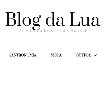
Blog da Lua
De olho na beleza da vida real
GASTRONOMIA
MODA
OUTROS
Dicas
Maternidade
Saúde