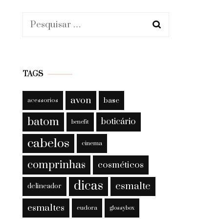
Pesquisar
por:
TAGS
avon
base
acessorios
batom
boticário
benefit
cabelos
cinema
comprinhas
cosméticos
dicas
esmalte
delineador
esmaltes
eudora
glossybox