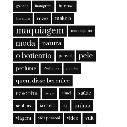
intense
instagram
granado
mac
make b
literatura
maquiagem
maquiagens
moda
natura
o boticario
pele
panvel
perfume
Perfumes
pincéis
quem disse berenice
resenha
saúde
rímel
risqué
sorteio
unhas
sephora
tag
viagem
vult
video
vida pessoal