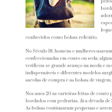
peles
borda
adorn
espec
leque
conhecidos como bolsas-relicário.
No Século 18, homens e mulheres usavam
confeccionadas em couro ou seda; algun
verificou-se grande avanço na moda e nos
indispensáveis e diferentes modelos sur
sacolas de compra e as bolsas de viagem.
Nos anos 20 as carteiras feitas de cour
bordados com pedrarias. Já a década de 3
As bolsas continuaram pequenas e arrema