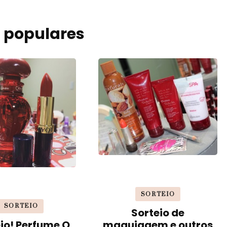
 populares
SORTEIO
SORTEIO
Sorteio de
io! Perfume O
maquiagem e outros