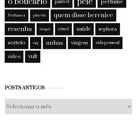
o boticario
pele
perfume
panvel
quem disse berenice
Perfumes
pincéis
resenha
saúde
sephora
rímel
risqué
sorteio
unhas
viagem
vida pessoal
tag
vult
video
Posts
POSTS ANTIGOS
antigos