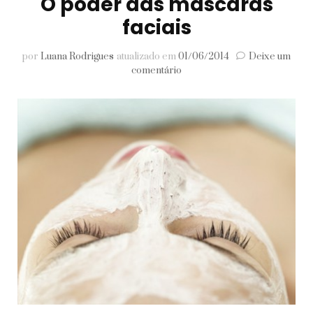
O poder das máscaras
faciais
por
Luana Rodrigues
atualizado em
01/06/2014
Deixe um
em
comentário
O
poder
das
máscaras
faciais