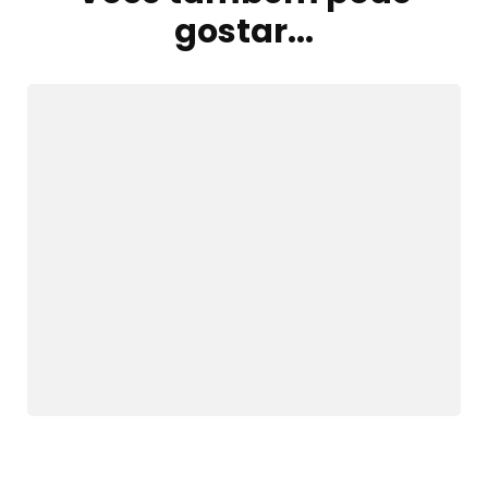
de
gostar...
post