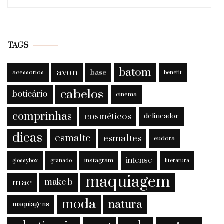
por:
TAGS
batom
avon
base
acessorios
benefit
cabelos
boticário
cinema
comprinhas
cosméticos
delineador
dicas
esmalte
esmaltes
eudora
intense
instagram
glossybox
granado
literatura
maquiagem
mac
make b
moda
natura
maquiagens