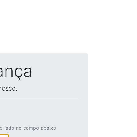
ança
nosco.
ao lado no campo abaixo