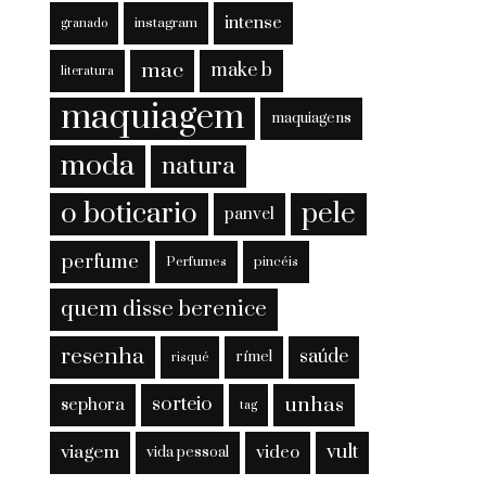
intense
instagram
granado
mac
make b
literatura
maquiagem
maquiagens
moda
natura
o boticario
pele
panvel
perfume
Perfumes
pincéis
quem disse berenice
resenha
saúde
rímel
risqué
sorteio
unhas
sephora
tag
viagem
vult
video
vida pessoal