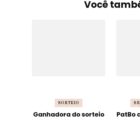
de
Você també
post
SORTEIO
SE
Ganhadora do sorteio
PatBo 