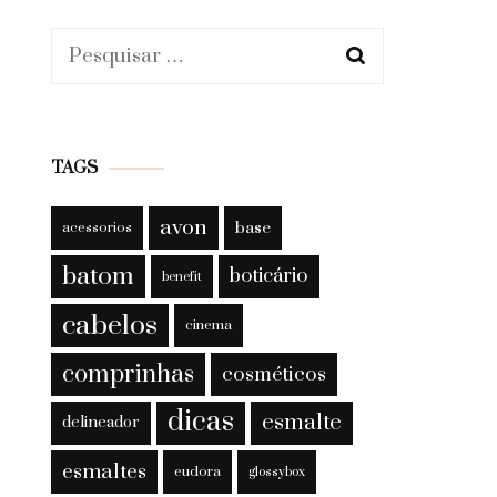
Pesquisar
por:
TAGS
avon
base
acessorios
batom
boticário
benefit
cabelos
cinema
comprinhas
cosméticos
dicas
esmalte
delineador
esmaltes
eudora
glossybox