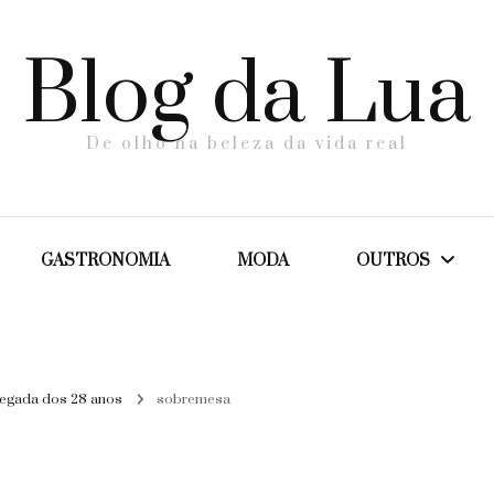
Blog da Lua
De olho na beleza da vida real
GASTRONOMIA
MODA
OUTROS
Dicas
egada dos 28 anos
sobremesa
Maternidade
Saúde