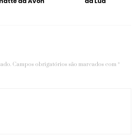
matte da Avon
da Lua
cado.
Campos obrigatórios são marcados com
*