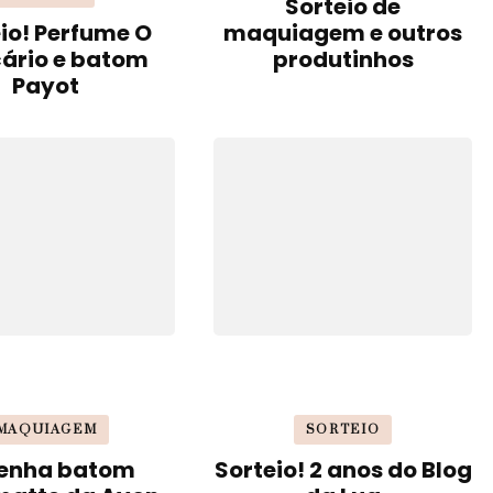
Sorteio de
io! Perfume O
maquiagem e outros
cário e batom
produtinhos
Payot
MAQUIAGEM
SORTEIO
enha batom
Sorteio! 2 anos do Blog