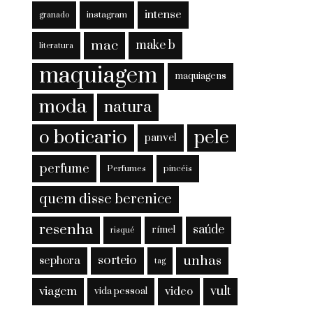
intense
instagram
granado
mac
make b
literatura
maquiagem
maquiagens
moda
natura
o boticario
pele
panvel
perfume
Perfumes
pincéis
quem disse berenice
resenha
saúde
rímel
risqué
sorteio
unhas
sephora
tag
viagem
vult
video
vida pessoal