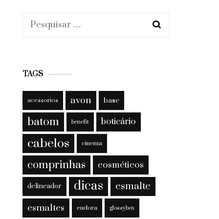
Pesquisar
por:
TAGS
avon
base
acessorios
batom
boticário
benefit
cabelos
cinema
comprinhas
cosméticos
dicas
esmalte
delineador
esmaltes
eudora
glossybox