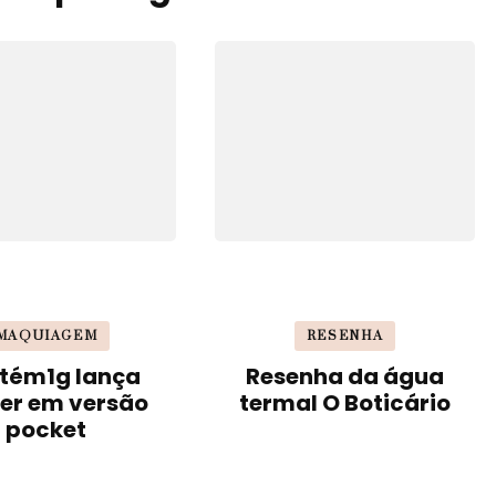
MAQUIAGEM
RESENHA
tém1g lança
Resenha da água
er em versão
termal O Boticário
pocket