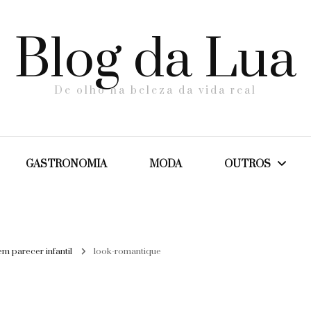
Blog da Lua
De olho na beleza da vida real
GASTRONOMIA
MODA
OUTROS
Dicas
 parecer infantil
look-romantique
Maternidade
Saúde