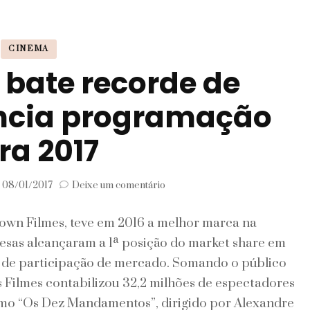
Signos
CINEMA
Viagem
 bate recorde de
uncia programação
ra 2017
em
m
08/01/2017
Deixe um comentário
Paris
Filmes
own Filmes, teve em 2016 a melhor marca na
bate
recorde
presas alcançaram a 1ª posição do market share em
de
 de participação de mercado. Somando o público
público
e
is Filmes contabilizou 32,2 milhões de espectadores
anuncia
mo “Os Dez Mandamentos”, dirigido por Alexandre
programação