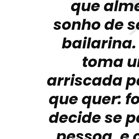
que alme
sonho de 
bailarina.
toma u
arriscada p
que quer: f
decide se p
pessoa, e