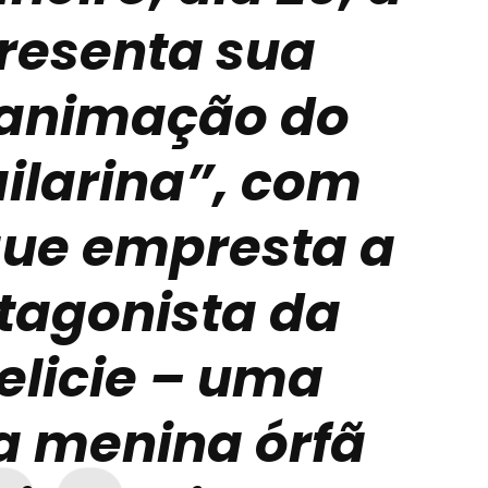
presenta sua
 animação do
ailarina”, com
que empresta a
otagonista da
elicie – uma
 menina órfã