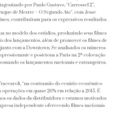
tagonizado por Paulo Gustavo, “Carrossel 2”,
para
2017
ruque de Mestre – O Segundo Ato”, com Jesse
ilmes, contribuíram para os expressivos resultados.
a no modelo dos estúdios, produzindo seus filmes
do dos lançamentos, além de promover os filmes de
njunto com a Downtown. Se analisados os números
mpressionante e posiciona a Paris na 2ª colocação
 somando os lançamentos nacionais e estrangeiros.
Fraccaroli, “na contramão do cenário econômico
as operações em quase 26% em relação a 2015. É
os os dados da distribuidora e estamos motivados
mpresa independente oferecendo filmes nacionais