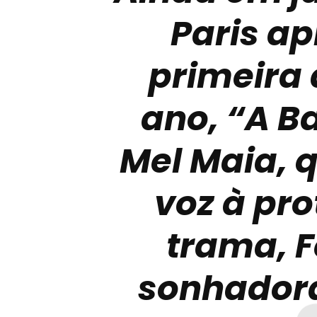
Paris a
primeira
ano, “A B
Mel Maia, 
voz à pr
trama, F
sonhadora