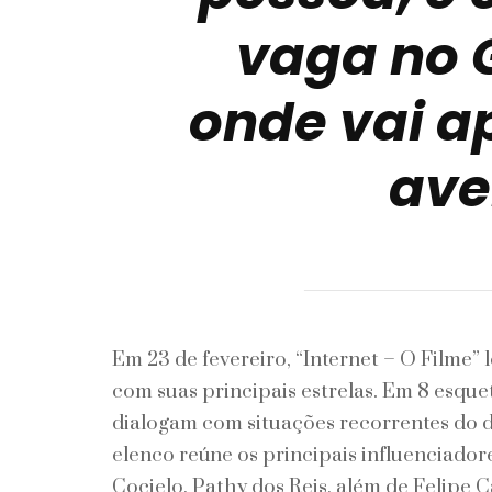
vaga no 
onde vai a
ave
Em 23 de fevereiro, “Internet – O Filme” 
com suas principais estrelas. Em 8 esque
dialogam com situações recorrentes do d
elenco reúne os principais influenciadore
Cocielo, Pathy dos Reis, além de Felipe 