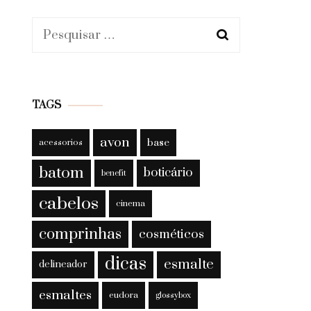
Pesquisar
por:
TAGS
avon
base
acessorios
batom
boticário
benefit
cabelos
cinema
comprinhas
cosméticos
dicas
esmalte
delineador
esmaltes
eudora
glossybox