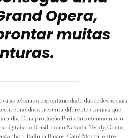
Grand Opera,
prontar muitas
nturas.
leva às telonas a espontaniedade das redes sociais,
tes, a comédia apresenta diferentes tramas que
ia a dia. Com produção Paris Entretenimento, o
s digitais do Brasil, como Nakada, Teddy, Gusta,
Castanhari, Rafinha Bastos, Cauê Moura, entre