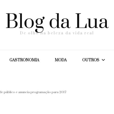
Blog da Lua
De olho na beleza da vida real
GASTRONOMIA
MODA
OUTROS
Dicas
 de público e anuncia programação para 2017
Maternidade
Saúde