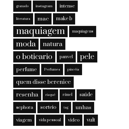
intense
instagram
granado
mac
make b
literatura
maquiagem
maquiagens
moda
natura
o boticario
pele
panvel
perfume
Perfumes
pincéis
quem disse berenice
resenha
saúde
rímel
risqué
sorteio
unhas
sephora
tag
viagem
vult
video
vida pessoal