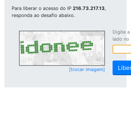
Para liberar o acesso
do IP
216.73.217.13
,
responda ao desafio abaixo.
Digite 
lado no
[trocar imagem]