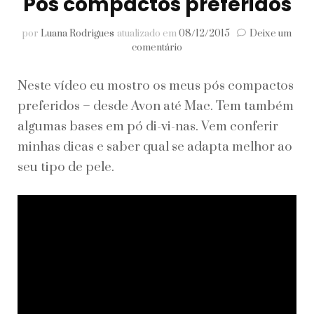
Pós compactos preferidos
por
Luana Rodrigues
atualizado em
08/12/2015
Deixe um
em
comentário
Pós
compactos
Neste vídeo eu mostro os meus pós compactos
preferidos
preferidos – desde Avon até Mac. Tem também
algumas bases em pó di-vi-nas. Vem conferir
minhas dicas e saber qual se adapta melhor ao
seu tipo de pele.