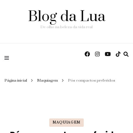
Blog da Lua
De olho na beleza da vida real
Página inicial
Maquiagem
Pós compactos preferidos
MAQUIAGEM