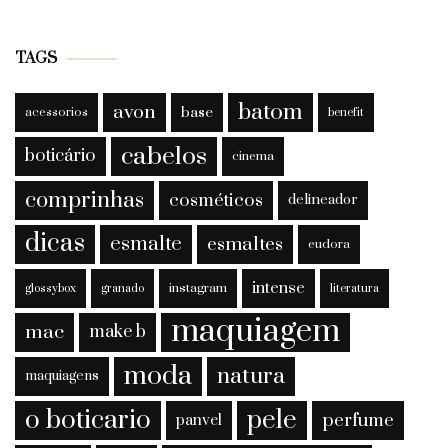
TAGS
batom
avon
base
acessorios
benefit
cabelos
boticário
cinema
comprinhas
cosméticos
delineador
dicas
esmalte
esmaltes
eudora
intense
instagram
glossybox
granado
literatura
maquiagem
mac
make b
moda
natura
maquiagens
o boticario
pele
perfume
panvel