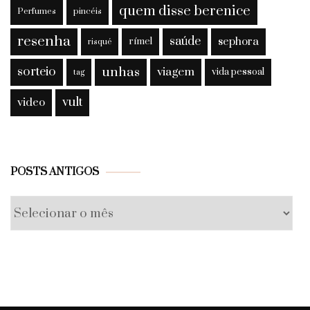
quem disse berenice
Perfumes
pincéis
resenha
saúde
sephora
rímel
risqué
sorteio
unhas
viagem
vida pessoal
tag
vult
video
Posts
POSTS ANTIGOS
antigos