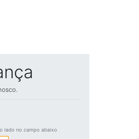
ança
nosco.
ao lado no campo abaixo