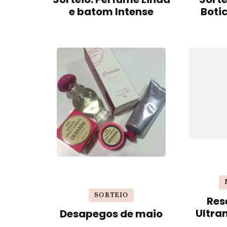
e batom Intense
Boti
SORTEIO
Res
Ultra
Desapegos de maio