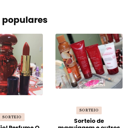
 populares
SORTEIO
SORTEIO
Sorteio de
io! Perfume O
maquiagem e outros