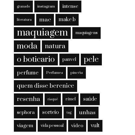
intense
instagram
granado
mac
make b
literatura
maquiagem
maquiagens
moda
natura
o boticario
pele
panvel
perfume
Perfumes
pincéis
quem disse berenice
resenha
saúde
rímel
risqué
sorteio
unhas
sephora
tag
viagem
vult
video
vida pessoal