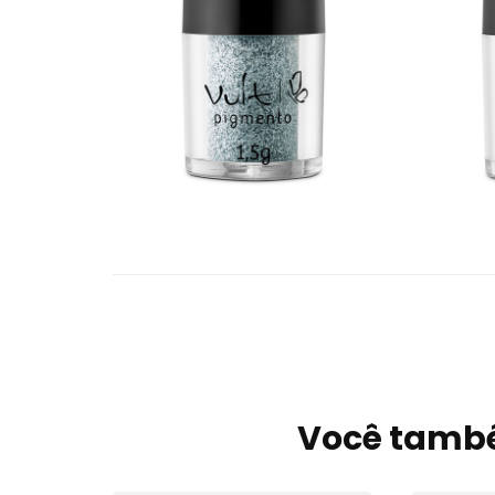
Você també
Navegação
de