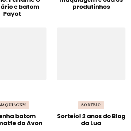
cário e batom
produtinhos
Payot
MAQUIAGEM
SORTEIO
enha batom
Sorteio! 2 anos do Blog
matte da Avon
da Lua