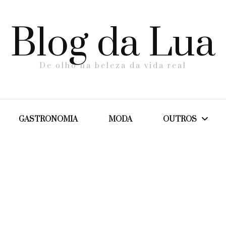
Blog da Lua
De olho na beleza da vida real
GASTRONOMIA
MODA
OUTROS
Dicas
Maternidade
Saúde