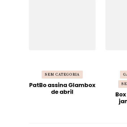
post
SEM CATEGORIA
G
PatBo assina Glambox
SE
de abril
Box
ja