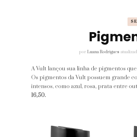
Pele
SE
Perfumes
Pigmen
Unhas
por
Luana Rodrigues
atualiza
A Vult lançou sua linha de pigmentos qu
Os pigmentos da Vult possuem grande co
intensos, como azul, rosa, prata entre outros
16,50.