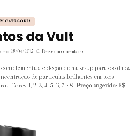
Signos
M CATEGORIA
Viagem
tos da Vult
em
do em
28/04/2015
Deixe um comentário
Pigmentos
da
e complementa a coleção de make-up para os olhos.
Vult
ncentração de partículas brilhantes em tons
. Cores: 1, 2, 3, 4, 5, 6, 7 e 8.
Preço sugerido: R$