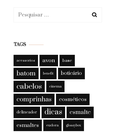
Pesquisar
por:
TAGS
avon
base
acessorios
batom
boticário
benefit
cabelos
cinema
comprinhas
cosméticos
dicas
esmalte
delineador
esmaltes
eudora
glossybox