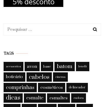
Pesquisar
por:
TAGS
batom
avon
base
acessorios
benefit
cabelos
boticário
cinema
comprinhas
cosméticos
delineador
dicas
esmalte
esmaltes
eudora