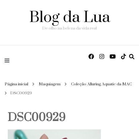
Blog da Lua
De olho na beleza da vida real
Página inicial
Maquiagem
Coleção Alluring Aquatic da MAC
DSC00929
DSC00929