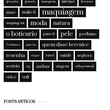
intense
instagram
glossybox
granado
literatura
maquiagem
mac
make b
moda
natura
maquiagens
o boticario
pele
perfume
panvel
quem disse berenice
Perfumes
pincéis
resenha
saúde
sephora
rímel
risqué
sorteio
unhas
viagem
vida pessoal
tag
vult
video
Posts
POSTS ANTIGOS
antigos