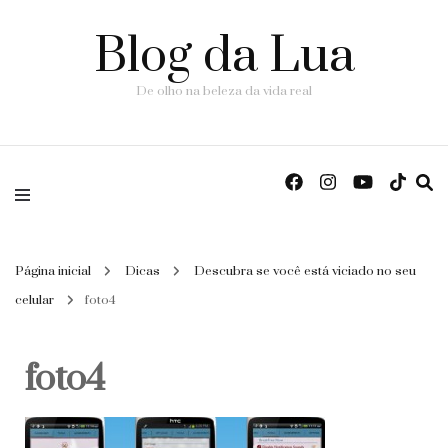
Blog da Lua
De olho na beleza da vida real
Página inicial
Dicas
Descubra se você está viciado no seu
celular
foto4
foto4