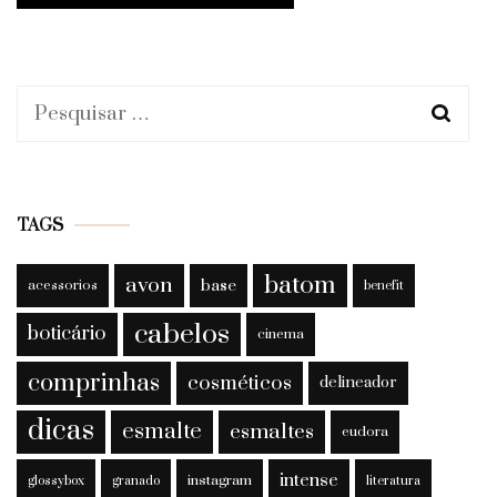
Pesquisar
por:
TAGS
batom
avon
base
acessorios
benefit
cabelos
boticário
cinema
comprinhas
cosméticos
delineador
dicas
esmalte
esmaltes
eudora
intense
instagram
glossybox
granado
literatura