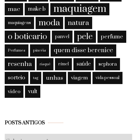
maquiagem
mac
make b
moda
natura
maquiagens
o boticario
pele
perfume
panvel
quem disse berenice
Perfumes
pincéis
resenha
saúde
sephora
rímel
risqué
sorteio
unhas
viagem
vida pessoal
tag
vult
video
Posts
POSTS ANTIGOS
antigos