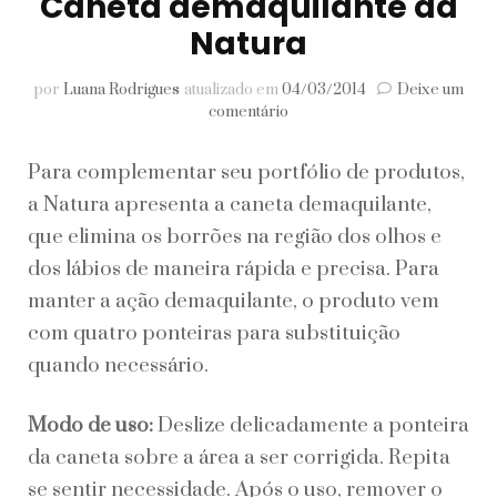
Caneta demaquilante da
Natura
por
Luana Rodrigues
atualizado em
04/03/2014
Deixe um
em
comentário
Caneta
demaquilante
Para complementar seu portfólio de produtos,
da
Natura
a Natura apresenta a caneta demaquilante,
que elimina os borrões na região dos olhos e
dos lábios de maneira rápida e precisa. Para
manter a ação demaquilante, o produto vem
com quatro ponteiras para substituição
quando necessário.
Modo de uso:
Deslize delicadamente a ponteira
da caneta sobre a área a ser corrigida. Repita
se sentir necessidade. Após o uso, remover o