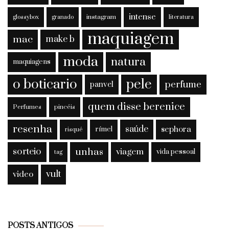
intense
instagram
glossybox
granado
literatura
maquiagem
mac
make b
moda
natura
maquiagens
o boticario
pele
perfume
panvel
quem disse berenice
Perfumes
pincéis
resenha
saúde
sephora
rímel
risqué
sorteio
unhas
viagem
vida pessoal
tag
vult
video
Posts
POSTS ANTIGOS