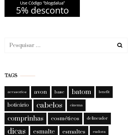
Pesquisar
por:
TAGS
batom
avon
base
acessorios
benefit
cabelos
boticário
cinema
comprinhas
cosméticos
delineador
dicas
esmalte
esmaltes
eudora