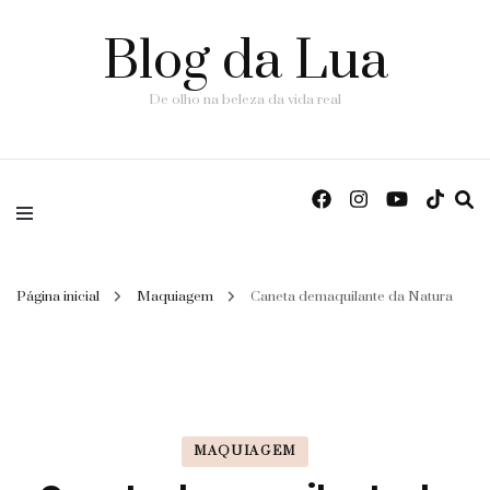
Blog da Lua
De olho na beleza da vida real
Página inicial
Maquiagem
Caneta demaquilante da Natura
MAQUIAGEM