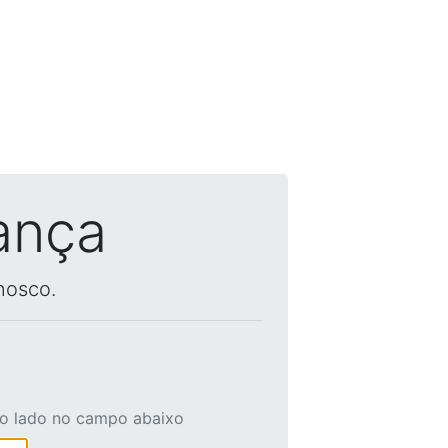
ança
nosco.
ao lado no campo abaixo