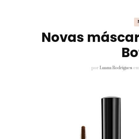
Pele
Perfumes
Novas máscara
Unhas
Bo
por
Luana Rodrigues
e