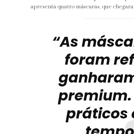
apresenta quatro máscaras, que chegaram
“As másca
foram re
ganhara
premium. 
práticos
tempo