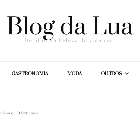
Blog da Lua
De olho na beleza da vida real
GASTRONOMIA
MODA
OUTROS
Dicas
ílios de O Boticário
Maternidade
Saúde