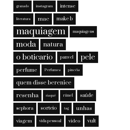
intense
instagram
granado
mac
make b
literatura
maquiagem
maquiagens
moda
natura
o boticario
pele
panvel
perfume
Perfumes
pincéis
quem disse berenice
resenha
saúde
rímel
risqué
sorteio
unhas
sephora
tag
viagem
vult
video
vida pessoal