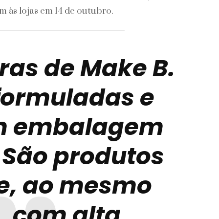
 às lojas em 14 de outubro.
ras de Make B.
formuladas e
m embalagem
São produtos
 e, ao mesmo
, com alta