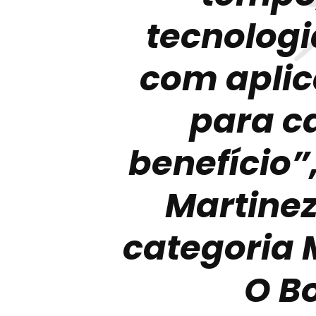
tecnolog
com aplic
para c
benefício”
Martinez
categoria
O Bo