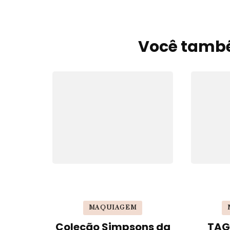
Você també
Navegação
de
post
MAQUIAGEM
Coleção Simpsons da
TAG