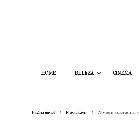
HOME
BELEZA
CINEMA
Cabelos
Página inicial
Maquiagem
Novas máscaras para c
Cosméticos
Maquiagem