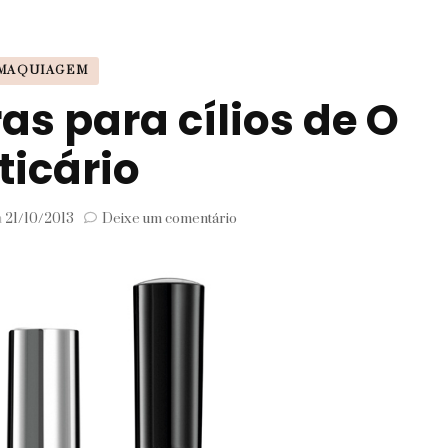
Signos
MAQUIAGEM
Viagem
s para cílios de O
ticário
em
m
21/10/2013
Deixe um comentário
Novas
máscaras
para
cílios
de
O
Boticário