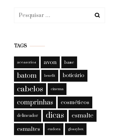
Pesquisar
por:
TAGS
avon
base
acessorios
batom
boticário
benefit
cabelos
cinema
comprinhas
cosméticos
dicas
esmalte
delineador
esmaltes
eudora
glossybox