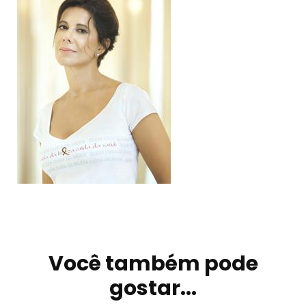
Navegação
de
Você também pode
post
gostar...