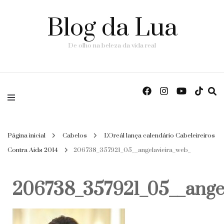
Blog da Lua
De olho na beleza da vida real
Página inicial
Cabelos
L'Oreál lança calendário Cabeleireiros
Contra Aids 2014
206738_357921_05__angelavieira_web_
206738_357921_05__angel