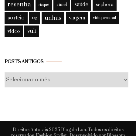
resenha
saúde
sephora
rímel
risqué
sorteio
unhas
viagem
vida pessoal
tag
vult
video
Posts
POSTS ANTIGOS
antigos
Direitos Autorais 2025 Blog da Lua. Todos os direitos
reservados.
Fashion Stylist | Desenvolvido por
Blossom