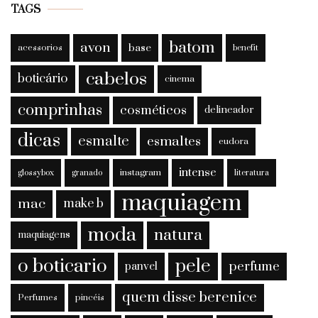
TAGS
batom
avon
base
acessorios
benefit
cabelos
boticário
cinema
comprinhas
cosméticos
delineador
dicas
esmalte
esmaltes
eudora
intense
instagram
glossybox
granado
literatura
maquiagem
mac
make b
moda
natura
maquiagens
o boticario
pele
perfume
panvel
quem disse berenice
Perfumes
pincéis