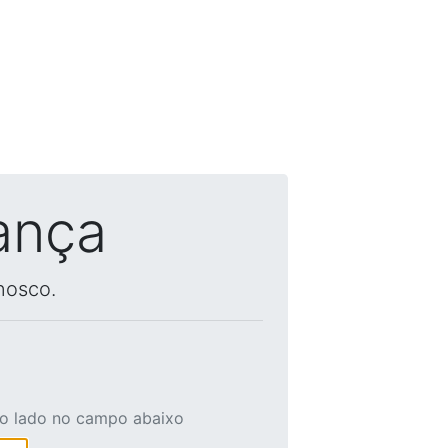
ança
nosco.
ao lado no campo abaixo