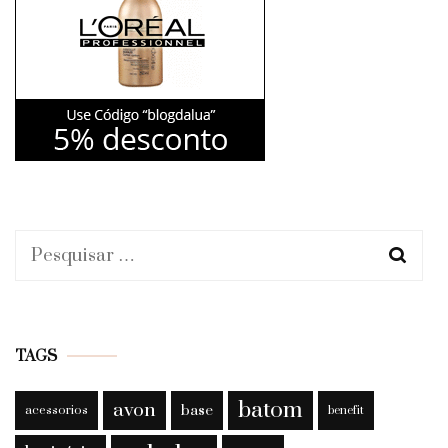
Pesquisar
por:
TAGS
batom
avon
base
acessorios
benefit