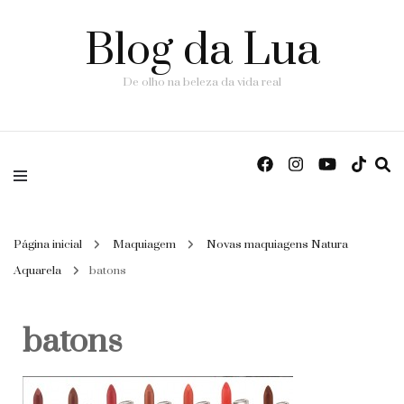
Blog da Lua
De olho na beleza da vida real
Página inicial
Maquiagem
Novas maquiagens Natura
Aquarela
batons
batons