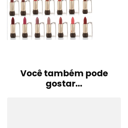
Navegação
de
Você também pode
post
gostar...