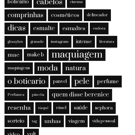
cabelos
boticário
cinema
comprinhas
cosméticos
delineador
dicas
esmalte
esmaltes
eudora
intense
instagram
glossybox
granado
literatura
maquiagem
mac
make b
moda
natura
maquiagens
o boticario
pele
perfume
panvel
quem disse berenice
Perfumes
pincéis
resenha
saúde
sephora
rímel
risqué
sorteio
unhas
viagem
vida pessoal
tag
vult
video